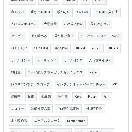
米国補綴専門医
杉田龍士郎
３D画像
X線
３次元
痛くない
歯がボロボロ
咬めない
CADCAM
ボロボロ入れ歯
入れ歯がボロボロ
大学病院
バネ式入れ歯
見ためが良い
グラグラ
よく噛める
見た目が良い
リーゲルテレスコープ義歯
白くしたい
CADCAM冠
総入れ歯
All on 4
All on 6
All on X
オールオン４
オールオン６
オールオンX
入れ歯を小さく
無口蓋
二ケイ酸リチウムガラスセラミックス
e.max
レジリエンツテレスコープ
インプラントオーバーデンチャー
IOD
治療中
仮歯
仮義歯
咬合器
Kavo
Protar
カボ
プロター
調節性咬合器
IPSG咬合認定医
補綴専門医
よく咬める
コーヌスクローネ
Konus Kronen