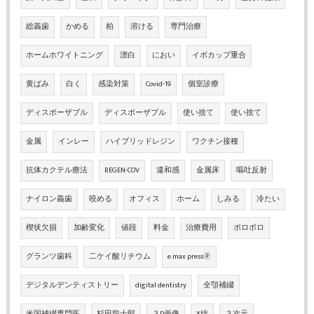
総義歯
かめる
柏
溶ける
専門治療
ホームホワイトニング
漂白
におい
イボカップ重合
黄ばみ
白く
感染対策
Covid-19
個室診療
ディスポーザブル
ディスポーザブル
使い捨て
使い捨て
金属
インレー
ハイブリッドレジン
ワクチン接種
抗体カクテル療法
REGEN-COV
違和感
金属床
嘔吐反射
ナイロン義歯
咬める
オフィス
ホーム
しみる
冷たい
楔状欠損
加齢変化
値段
料金
治療費用
ボロボロ
グランツ歯科
二ケイ酸リチウム
e.max press🄬
デジタルデンティストリー
digital dentistry
全顎補綴