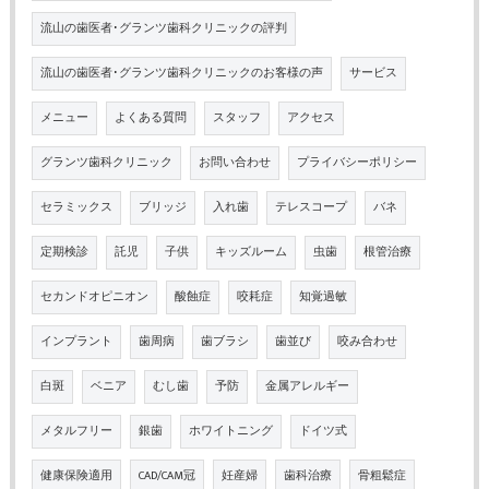
流山の歯医者･グランツ歯科クリニックの評判
流山の歯医者･グランツ歯科クリニックのお客様の声
サービス
メニュー
よくある質問
スタッフ
アクセス
グランツ歯科クリニック
お問い合わせ
プライバシーポリシー
セラミックス
ブリッジ
入れ歯
テレスコープ
バネ
定期検診
託児
子供
キッズルーム
虫歯
根管治療
セカンドオピニオン
酸蝕症
咬耗症
知覚過敏
インプラント
歯周病
歯ブラシ
歯並び
咬み合わせ
白斑
ベニア
むし歯
予防
金属アレルギー
メタルフリー
銀歯
ホワイトニング
ドイツ式
健康保険適用
CAD/CAM冠
妊産婦
歯科治療
骨粗鬆症