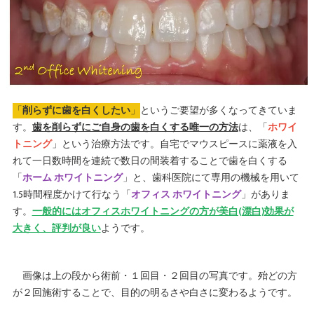
「
削らずに歯を白くしたい
」
というご要望が多くなってきていま
す。
歯を削らずにご自身の歯を白くする唯一の方法
は、「
ホワイ
トニング
」という治療方法です。自宅でマウスピースに薬液を入
れて一日数時間を連続で数日の間装着することで歯を白くする
「
ホーム ホワイトニング
」と、歯科医院にて専用の機械を用いて
1.5時間程度かけて行なう「
オフィス ホワイトニング
」がありま
す。
一般的にはオフィスホワイトニングの方が美白(漂白)効果が
大きく、評判が良い
ようです。
画像は上の段から術前・１回目・２回目の写真です。殆どの方
が２回施術することで、目的の明るさや白さに変わるようです。