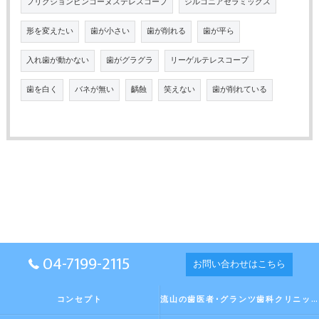
フリクションピンコーヌステレスコープ
ジルコニアセラミックス
形を変えたい
歯が小さい
歯が削れる
歯が平ら
入れ歯が動かない
歯がグラグラ
リーゲルテレスコープ
歯を白く
バネが無い
齲蝕
笑えない
歯が削れている
04-7199-2115
お問い合わせはこちら
コンセプト
流山の歯医者･グランツ歯科クリニックの口コミ情報