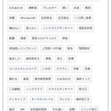
かみあわせ
麻酔薬
アレルギー
痛い
出血
動揺
排膿
IPS e.max CAD
反対咬合
交叉咬合
ヘラ押し指導
噛めない
柔らかい
ノンクラスプデンチャー
感染症対策
殺菌
個室
新型コロナウィルス
肺炎
高強度レジンブロック
上顎第一大臼歯
咬合
顎関節症
歯ぎしり
歯科衛生士
募集
求人
診療
コーヌステレスコープ
バネ式
クラウン
舌癖
舌痛
腫れる
歯茎
根分岐部病変
かみ合わせ
歯科ドック
二次齲蝕
ノンクラスプ
スマイルデンチャー
受け口
チンキャップ
オーラルフレイル
フレイル
歯科技工士
歯石
SRP
女性歯科医師
すれ違い
診断
ミリング加工