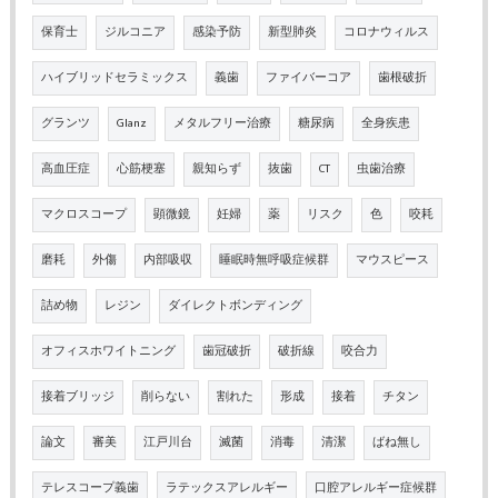
保育士
ジルコニア
感染予防
新型肺炎
コロナウィルス
ハイブリッドセラミックス
義歯
ファイバーコア
歯根破折
グランツ
Glanz
メタルフリー治療
糖尿病
全身疾患
高血圧症
心筋梗塞
親知らず
抜歯
CT
虫歯治療
マクロスコープ
顕微鏡
妊婦
薬
リスク
色
咬耗
磨耗
外傷
内部吸収
睡眠時無呼吸症候群
マウスピース
詰め物
レジン
ダイレクトボンディング
オフィスホワイトニング
歯冠破折
破折線
咬合力
接着ブリッジ
削らない
割れた
形成
接着
チタン
論文
審美
江戸川台
滅菌
消毒
清潔
ばね無し
テレスコープ義歯
ラテックスアレルギー
口腔アレルギー症候群