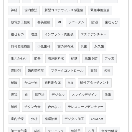
神経
歯内療法
新型コロナウィルス感染症
緊急事態宣言
放電加工技術
審美補綴
MI
ラバーダム
防湿
歯ならび
被せもの
喫煙
インプラント周囲炎
エステデンチャー
熱可塑性樹脂
小児歯科
歯の保存液
乳歯
永久歯
生えかわり
順番
清涼飲料水
砂糖
虫歯予防
フッ素
降圧剤
歯肉増殖症
プラークコントロール
薬剤
欠損
補綴
かぶせ物
歯科用金属
MRI
磁性アタッチメント
怪我
歯
保存法
デジタル
スマイルデザイン
前歯
酸蝕
チタン合金
合わない
テレスコープデンチャー
歯内治療
分析
補綴治療
デジタル加工
CAD/CAM
第一大臼歯
歯科
クリニック
休診日
８月
全身の健康