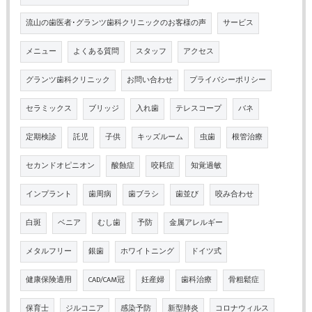
流山の歯医者･グランツ歯科クリニックのお客様の声
サービス
メニュー
よくある質問
スタッフ
アクセス
グランツ歯科クリニック
お問い合わせ
プライバシーポリシー
セラミックス
ブリッジ
入れ歯
テレスコープ
バネ
定期検診
託児
子供
キッズルーム
虫歯
根管治療
セカンドオピニオン
酸蝕症
咬耗症
知覚過敏
インプラント
歯周病
歯ブラシ
歯並び
咬み合わせ
白斑
ベニア
むし歯
予防
金属アレルギー
メタルフリー
銀歯
ホワイトニング
ドイツ式
健康保険適用
CAD/CAM冠
妊産婦
歯科治療
骨粗鬆症
保育士
ジルコニア
感染予防
新型肺炎
コロナウィルス