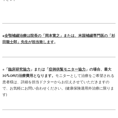
※
全顎
補綴治療は院長の「岡本寛之」または、米国補綴専門医の「杉
田龍士郎」先生が担当致します
。
※
「
臨床研究協力
」または「
症例供覧モニター協力
」の場合、最大
30%Offの治療費用となります。
モニターとして治療をご希望される
患者様は、詳細を担当ドクターからお伝えさせていただきますの
で、お気軽にお問い合わせください。(健康保険適用外治療に限りま
す)