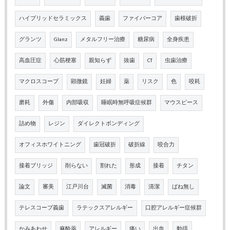
ハイブリッドセラミックス
義歯
ファイバーコア
歯根破折
グランツ
Glanz
メタルフリー治療
糖尿病
全身疾患
高血圧症
心筋梗塞
親知らず
抜歯
CT
虫歯治療
マクロスコープ
顕微鏡
妊婦
薬
リスク
色
咬耗
磨耗
外傷
内部吸収
睡眠時無呼吸症候群
マウスピース
詰め物
レジン
ダイレクトボンディング
オフィスホワイトニング
歯冠破折
破折線
咬合力
接着ブリッジ
削らない
割れた
形成
接着
チタン
論文
審美
江戸川台
滅菌
消毒
清潔
ばね無し
テレスコープ義歯
ラテックスアレルギー
口腔アレルギー症候群
かみあわせ
麻酔薬
アレルギー
痛い
出血
動揺