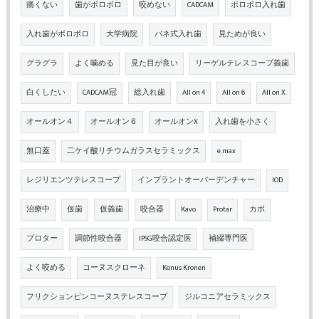
痛くない
歯がボロボロ
咬めない
CADCAM
ボロボロ入れ歯
入れ歯がボロボロ
大学病院
バネ式入れ歯
見ためが良い
グラグラ
よく噛める
見た目が良い
リーゲルテレスコープ義歯
白くしたい
CADCAM冠
総入れ歯
All on 4
All on 6
All on X
オールオン４
オールオン６
オールオンX
入れ歯を小さく
無口蓋
二ケイ酸リチウムガラスセラミックス
e.max
レジリエンツテレスコープ
インプラントオーバーデンチャー
IOD
治療中
仮歯
仮義歯
咬合器
Kavo
Protar
カボ
プロター
調節性咬合器
IPSG咬合認定医
補綴専門医
よく咬める
コーヌスクローネ
Konus Kronen
フリクションピンコーヌステレスコープ
ジルコニアセラミックス