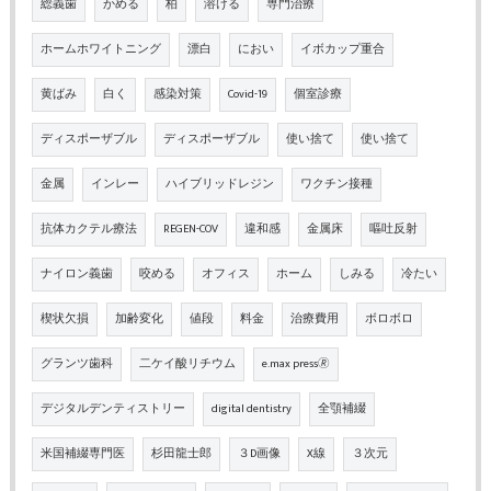
総義歯
かめる
柏
溶ける
専門治療
ホームホワイトニング
漂白
におい
イボカップ重合
黄ばみ
白く
感染対策
Covid-19
個室診療
ディスポーザブル
ディスポーザブル
使い捨て
使い捨て
金属
インレー
ハイブリッドレジン
ワクチン接種
抗体カクテル療法
REGEN-COV
違和感
金属床
嘔吐反射
ナイロン義歯
咬める
オフィス
ホーム
しみる
冷たい
楔状欠損
加齢変化
値段
料金
治療費用
ボロボロ
グランツ歯科
二ケイ酸リチウム
e.max press🄬
デジタルデンティストリー
digital dentistry
全顎補綴
米国補綴専門医
杉田龍士郎
３D画像
X線
３次元