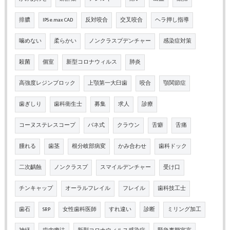
排膿
IPS e.max CAD
反対咬合
交叉咬合
ヘラ押し指導
噛めない
柔らかい
ノンクラスプデンチャー
感染症対策
殺菌
個室
新型コロナウィルス
肺炎
高強度レジンブロック
上顎第一大臼歯
咬合
顎関節症
歯ぎしり
歯科衛生士
募集
求人
診療
コーヌステレスコープ
バネ式
クラウン
舌癖
舌痛
腫れる
歯茎
根分岐部病変
かみ合わせ
歯科ドック
二次齲蝕
ノンクラスプ
スマイルデンチャー
受け口
チンキャップ
オーラルフレイル
フレイル
歯科技工士
歯石
SRP
女性歯科医師
すれ違い
診断
ミリング加工