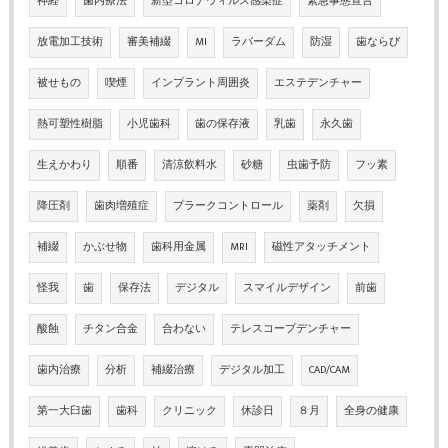
神経
歯内療法
新型コロナウィルス感染症
緊急事態宣言
放電加工技術
審美補綴
MI
ラバーダム
防湿
歯ならび
被せもの
喫煙
インプラント周囲炎
エステデンチャー
熱可塑性樹脂
小児歯科
歯の保存液
乳歯
永久歯
生えかわり
順番
清涼飲料水
砂糖
虫歯予防
フッ素
降圧剤
歯肉増殖症
プラークコントロール
薬剤
欠損
補綴
かぶせ物
歯科用金属
MRI
磁性アタッチメント
怪我
歯
保存法
デジタル
スマイルデザイン
前歯
酸蝕
チタン合金
合わない
テレスコープデンチャー
歯内治療
分析
補綴治療
デジタル加工
CAD/CAM
第一大臼歯
歯科
クリニック
休診日
８月
全身の健康