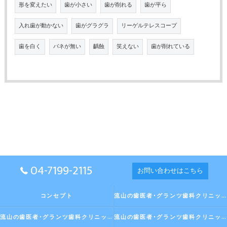
形を変えたい
歯が小さい
歯が削れる
歯が平ら
入れ歯が動かない
歯がグラグラ
リーゲルテレスコープ
歯を白く
バネが無い
齲蝕
笑えない
歯が削れている
04-7199-2115
お問い合わせはこちら
コンセプト
流山の歯医者･グランツ歯科クリニックの口コミ情報
流山の歯医者･グランツ歯科クリニックの評判
流山の歯医者･グランツ歯科クリニックのお客様の声