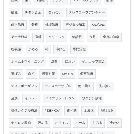
怪我
歯
保存法
デジタル
スマイルデザイン
前歯
酸蝕
チタン合金
合わない
テレスコープデンチャー
歯内治療
分析
補綴治療
デジタル加工
CAD/CAM
第一大臼歯
歯科
クリニック
休診日
８月
全身の健康
総義歯
かめる
柏
溶ける
専門治療
ホームホワイトニング
漂白
におい
イボカップ重合
黄ばみ
白く
感染対策
Covid-19
個室診療
ディスポーザブル
ディスポーザブル
使い捨て
使い捨て
金属
インレー
ハイブリッドレジン
ワクチン接種
抗体カクテル療法
REGEN-COV
違和感
金属床
嘔吐反射
ナイロン義歯
咬める
オフィス
ホーム
しみる
冷たい