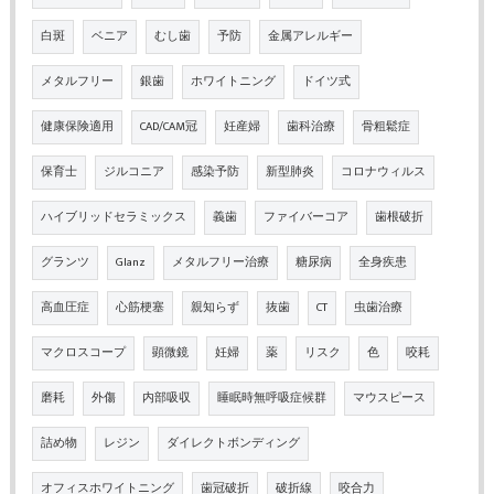
白斑
ベニア
むし歯
予防
金属アレルギー
メタルフリー
銀歯
ホワイトニング
ドイツ式
健康保険適用
CAD/CAM冠
妊産婦
歯科治療
骨粗鬆症
保育士
ジルコニア
感染予防
新型肺炎
コロナウィルス
ハイブリッドセラミックス
義歯
ファイバーコア
歯根破折
グランツ
Glanz
メタルフリー治療
糖尿病
全身疾患
高血圧症
心筋梗塞
親知らず
抜歯
CT
虫歯治療
マクロスコープ
顕微鏡
妊婦
薬
リスク
色
咬耗
磨耗
外傷
内部吸収
睡眠時無呼吸症候群
マウスピース
詰め物
レジン
ダイレクトボンディング
オフィスホワイトニング
歯冠破折
破折線
咬合力