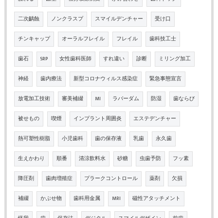
二次齲蝕
ノンクラスプ
スマイルデンチャー
受け口
チンキャップ
オーラルフレイル
フレイル
歯科技工士
歯石
SRP
女性歯科医師
すれ違い
診断
ミリング加工
神経
歯内療法
新型コロナウィルス感染症
緊急事態宣言
放電加工技術
審美補綴
MI
ラバーダム
防湿
歯ならび
被せもの
喫煙
インプラント周囲炎
エステデンチャー
熱可塑性樹脂
小児歯科
歯の保存液
乳歯
永久歯
生えかわり
順番
清涼飲料水
砂糖
虫歯予防
フッ素
降圧剤
歯肉増殖症
プラークコントロール
薬剤
欠損
補綴
かぶせ物
歯科用金属
MRI
磁性アタッチメント