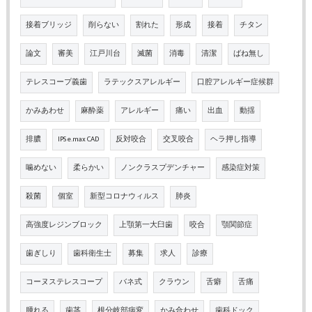
接着ブリッジ
削らない
割れた
形成
接着
チタン
論文
審美
江戸川台
滅菌
消毒
清潔
ばね無し
テレスコープ義歯
ラテックスアレルギー
口腔アレルギー症候群
かみあわせ
麻酔薬
アレルギー
痛い
出血
動揺
排膿
IPS e.max CAD
反対咬合
交叉咬合
ヘラ押し指導
噛めない
柔らかい
ノンクラスプデンチャー
感染症対策
殺菌
個室
新型コロナウィルス
肺炎
高強度レジンブロック
上顎第一大臼歯
咬合
顎関節症
歯ぎしり
歯科衛生士
募集
求人
診療
コーヌステレスコープ
バネ式
クラウン
舌癖
舌痛
腫れる
歯茎
根分岐部病変
かみ合わせ
歯科ドック