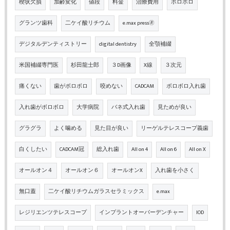
楔状欠損
加齢変化
値段
料金
治療費用
ボロボロ
グランツ歯科
二ケイ酸リチウム
e.max press🄬
デジタルデンティストリー
digital dentistry
全顎補綴
米国補綴専門医
杉田龍士郎
３D画像
X線
３次元
痛くない
歯がボロボロ
咬めない
CADCAM
ボロボロ入れ歯
入れ歯がボロボロ
大学病院
バネ式入れ歯
見ためが良い
グラグラ
よく噛める
見た目が良い
リーゲルテレスコープ義歯
白くしたい
CADCAM冠
総入れ歯
All on 4
All on 6
All on X
オールオン４
オールオン６
オールオンX
入れ歯を小さく
無口蓋
二ケイ酸リチウムガラスセラミックス
e.max
レジリエンツテレスコープ
インプラントオーバーデンチャー
IOD