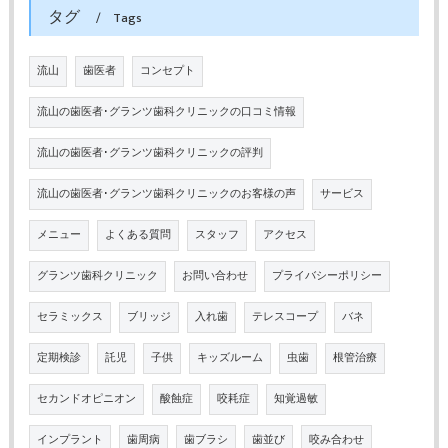
タグ
Tags
流山
歯医者
コンセプト
流山の歯医者･グランツ歯科クリニックの口コミ情報
流山の歯医者･グランツ歯科クリニックの評判
流山の歯医者･グランツ歯科クリニックのお客様の声
サービス
メニュー
よくある質問
スタッフ
アクセス
グランツ歯科クリニック
お問い合わせ
プライバシーポリシー
セラミックス
ブリッジ
入れ歯
テレスコープ
バネ
定期検診
託児
子供
キッズルーム
虫歯
根管治療
セカンドオピニオン
酸蝕症
咬耗症
知覚過敏
インプラント
歯周病
歯ブラシ
歯並び
咬み合わせ