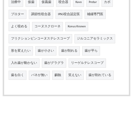
治療中
仮歯
仮義歯
咬合器
Kavo
Protar
カボ
プロター
調節性咬合器
IPSG咬合認定医
補綴専門医
よく咬める
コーヌスクローネ
Konus Kronen
フリクションピンコーヌステレスコープ
ジルコニアセラミックス
形を変えたい
歯が小さい
歯が削れる
歯が平ら
入れ歯が動かない
歯がグラグラ
リーゲルテレスコープ
歯を白く
バネが無い
齲蝕
笑えない
歯が削れている