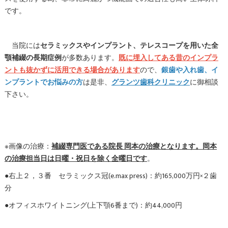
です。
当院には
セラミックスやインプラント、テレスコープを用いた全
顎補綴の長期症例
が多数あります。
既に埋入してある昔のインプラ
ントも抜かずに活用できる場合があります
ので、
銀歯や入れ歯、イ
ンプラントでお悩みの方
は是非、
グランツ歯科クリニック
に御相談
下さい。
※画像の治療：
補綴専門医である院長 岡本の治療となります。
岡本
の治療担当日は日曜・祝日を除く全曜日です
。
●右上２，３番 セラミックス冠(e.max press)：約165,000万円×２歯
分
●オフィスホワイトニング(上下顎6番まで)：約44,000円