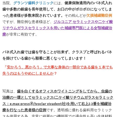
当院、
グランツ歯科クリニック
には、
健康保険適用内のバネ式入れ
歯や多数の銀歯を長年使用して、お口の中がボロボロになってしま
った患者様が多数来院されています。
その殆んどが
欠損補綴難症例
ですが、難症例な患者様ほど、
ジルコニア セラミックスや二ケイ酸
リチウムガラスセラミックスを用いた補綴専門医による全顎補綴治
療
が非常に有効です。
バネ式入れ歯では歯を守ることが出来ず、クラスプと呼ばれるバネ
を掛けている歯から順番に悪くなってしまいます！
「
安かろう、悪かろう」で大事な身体の一部分である歯を１本でも
失うのはもうやめにしませんか
？
写真は、
歯を白くするオフィスホワイトニングをしてから、虫歯の
治療の一環としてセラミックス(二ケイ酸リチウムガラスセラミック
ス：e.max press🄬/Ivoclar vivadent社)を用いて右上2,3番を補綴治
療を行なった患者様
の症例
です。透明感に優れる歯科用セラミック
スを使用する為、非常に綺麗かつ機能面での適合性も高い生体材料