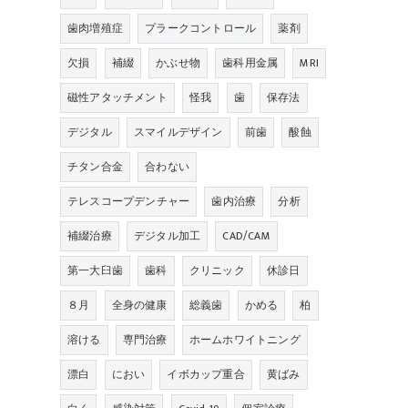
歯肉増殖症
プラークコントロール
薬剤
欠損
補綴
かぶせ物
歯科用金属
MRI
磁性アタッチメント
怪我
歯
保存法
デジタル
スマイルデザイン
前歯
酸蝕
チタン合金
合わない
テレスコープデンチャー
歯内治療
分析
補綴治療
デジタル加工
CAD/CAM
第一大臼歯
歯科
クリニック
休診日
８月
全身の健康
総義歯
かめる
柏
溶ける
専門治療
ホームホワイトニング
漂白
におい
イボカップ重合
黄ばみ