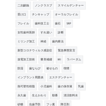
二次齲蝕
ノンクラスプ
スマイルデンチャー
受け口
チンキャップ
オーラルフレイル
フレイル
歯科技工士
歯石
SRP
女性歯科医師
すれ違い
診断
ミリング加工
神経
歯内療法
新型コロナウィルス感染症
緊急事態宣言
放電加工技術
審美補綴
MI
ラバーダム
防湿
歯ならび
被せもの
喫煙
インプラント周囲炎
エステデンチャー
熱可塑性樹脂
小児歯科
歯の保存液
乳歯
永久歯
生えかわり
順番
清涼飲料水
砂糖
虫歯予防
フッ素
降圧剤