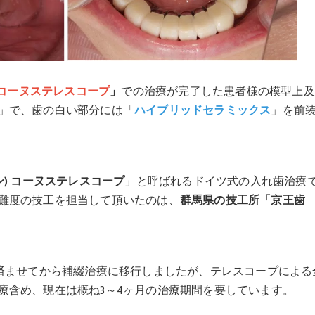
コーヌステレスコープ
」
での治療が完了した患者様の模型上及
」で、歯の白い部分には「
ハイブリッドセラミックス
」を前
ン) コーヌステレスコープ
」と呼ばれる
ドイツ式の入れ歯治療
難度の技工を担当して頂いたのは、
群馬県の技工所「京王歯
済ませてから補綴治療に移行しましたが、テレスコープによる
療含め、現在は概ね3～4ヶ月の治療期間を要しています
。