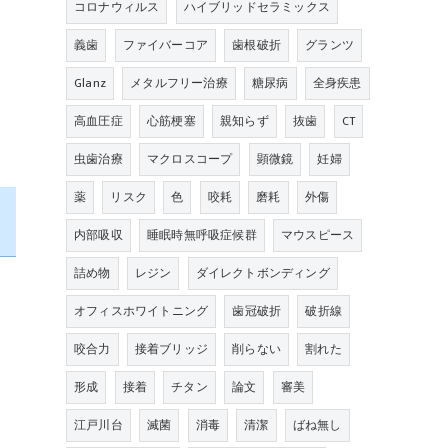
コロナウィルス
ハイブリッドセラミックス
歯
義歯
ファイバーコア
歯根破折
グランツ
Glanz
メタルフリー治療
糖尿病
全身疾患
高血圧症
心筋梗塞
親知らず
抜歯
CT
虫歯治療
マクロスコープ
顕微鏡
妊婦
薬
リスク
色
咬耗
磨耗
外傷
内部吸収
睡眠時無呼吸症候群
マウスピース
詰め物
レジン
ダイレクトボンディング
オフィスホワイトニング
歯冠破折
破折線
咬合力
接着ブリッジ
削らない
割れた
形成
接着
チタン
論文
審美
江戸川台
滅菌
消毒
清潔
ばね無し