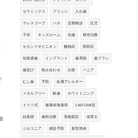
セラミックス
ブリッジ
入れ歯
テレスコープ
バネ
定期検診
託児
子供
キッズルーム
虫歯
根管治療
セカンドオピニオン
酸蝕症
咬耗症
装
知覚過敏
インプラント
歯周病
歯ブラシ
歯並び
咬み合わせ
白斑
ベニア
で
むし歯
予防
金属アレルギー
メタルフリー
銀歯
ホワイトニング
ドイツ式
健康保険適用
CAD/CAM冠
妊産婦
歯科治療
骨粗鬆症
保育士
全
ジルコニア
感染予防
新型肺炎