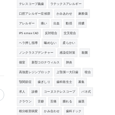
テレスコープ義歯
ラテックスアレルギー
口腔アレルギー症候群
かみあわせ
麻酔薬
アレルギー
痛い
出血
動揺
排膿
IPS e.max CAD
反対咬合
交叉咬合
ヘラ押し指導
噛めない
柔らかい
ノンクラスプデンチャー
感染症対策
殺菌
個室
新型コロナウィルス
肺炎
高強度レジンブロック
上顎第一大臼歯
咬合
顎関節症
歯ぎしり
歯科衛生士
募集
求人
診療
コーヌステレスコープ
バネ式
クラウン
舌癖
舌痛
腫れる
歯茎
根分岐部病変
かみ合わせ
歯科ドック