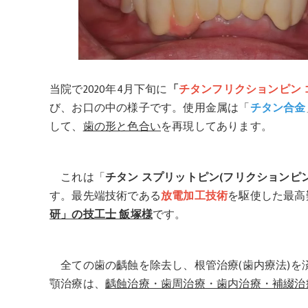
当院で2020年4月下旬に
「
チタンフリクションピン 
び、お口の中の様子です。使用金属は「
チタン合金
して、
歯の形と色合い
を再現してあります。
これは「
チタン スプリットピン(フリクションピ
す。最先端技術である
放電加工技術
を駆使した最高
研」の技工士 飯塚様
です。
全ての歯の齲蝕を除去し、根管治療(歯内療法)を
顎治療は、
齲蝕治療・歯周治療・歯内治療・補綴治