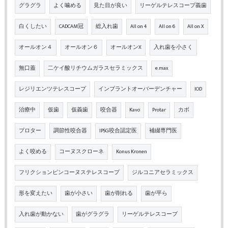
グラグラ
よく噛める
見た目が良い
リーゲルテレスコープ義歯
白くしたい
CADCAM冠
総入れ歯
All on 4
All on 6
All on X
オールオン４
オールオン６
オールオンX
入れ歯を小さく
無口蓋
二ケイ酸リチウムガラスセラミックス
e.max
レジリエンツテレスコープ
インプラントオーバーデンチャー
IOD
治療中
仮歯
仮義歯
咬合器
Kavo
Protar
カボ
プロター
調節性咬合器
IPSG咬合認定医
補綴専門医
よく咬める
コーヌスクローネ
Konus Kronen
フリクションピンコーヌステレスコープ
ジルコニアセラミックス
形を変えたい
歯が小さい
歯が削れる
歯が平ら
入れ歯が動かない
歯がグラグラ
リーゲルテレスコープ