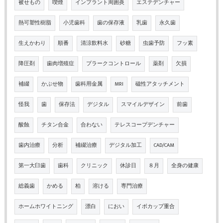
被せもの
喫煙
インプラント周囲炎
エステデンチャー
熱可塑性樹脂
小児歯科
歯の保存液
乳歯
永久歯
生えかわり
順番
清涼飲料水
砂糖
虫歯予防
フッ素
降圧剤
歯肉増殖症
プラークコントロール
薬剤
欠損
補綴
かぶせ物
歯科用金属
MRI
磁性アタッチメント
怪我
歯
保存法
デジタル
スマイルデザイン
前歯
酸蝕
チタン合金
合わない
テレスコープデンチャー
歯内治療
分析
補綴治療
デジタル加工
CAD/CAM
第一大臼歯
歯科
クリニック
休診日
８月
全身の健康
総義歯
かめる
柏
溶ける
専門治療
ホームホワイトニング
漂白
におい
イボカップ重合