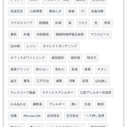
高血圧症
心筋梗塞
親知らず
抜歯
CT
虫歯治療
マクロスコープ
顕微鏡
妊婦
薬
リスク
色
咬耗
磨耗
外傷
内部吸収
睡眠時無呼吸症候群
マウスピース
詰め物
レジン
ダイレクトボンディング
オフィスホワイトニング
歯冠破折
破折線
咬合力
接着ブリッジ
削らない
割れた
形成
接着
チタン
論文
審美
江戸川台
滅菌
消毒
清潔
ばね無し
テレスコープ義歯
ラテックスアレルギー
口腔アレルギー症候群
かみあわせ
麻酔薬
アレルギー
痛い
出血
動揺
排膿
IPS e.max CAD
反対咬合
交叉咬合
ヘラ押し指導