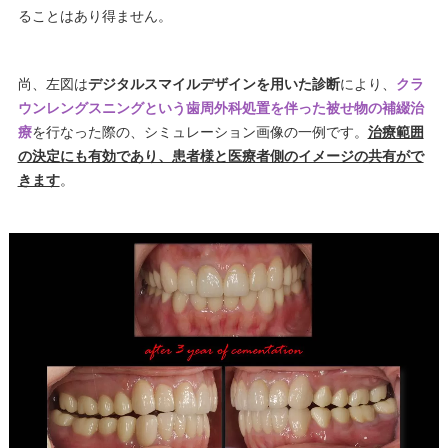
ることはあり得ません。
尚、左図は
デジタルスマイルデザインを用いた診断
により、
クラ
ウンレングスニングという歯周外科処置を伴った被せ物の補綴治
療
を行なった際の、シミュレーション画像の一例です。
治療範囲
の決定にも有効であり、患者様と医療者側のイメージの共有がで
きます
。