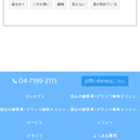
歯を白く
バネが無い
齲蝕
笑えない
歯が削れている
04-7199-2115
お問い合わせはこちら
コンセプト
流山の歯医者･グランツ歯科クリニックの口コミ情報
流山の歯医者･グランツ歯科クリニックの評判
流山の歯医者･グランツ歯科クリニックのお客様の声
サービス
メニュー
スタッフ
よくある質問