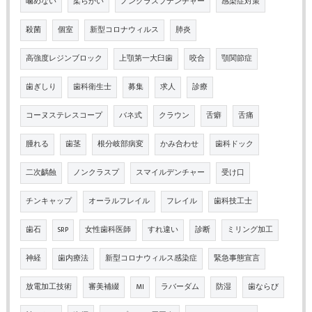
噛めない
柔らかい
ノンクラスプデンチャー
感染症対策
殺菌
個室
新型コロナウィルス
肺炎
高強度レジンブロック
上顎第一大臼歯
咬合
顎関節症
歯ぎしり
歯科衛生士
募集
求人
診療
コーヌステレスコープ
バネ式
クラウン
舌癖
舌痛
腫れる
歯茎
根分岐部病変
かみ合わせ
歯科ドック
二次齲蝕
ノンクラスプ
スマイルデンチャー
受け口
チンキャップ
オーラルフレイル
フレイル
歯科技工士
歯石
SRP
女性歯科医師
すれ違い
診断
ミリング加工
神経
歯内療法
新型コロナウィルス感染症
緊急事態宣言
放電加工技術
審美補綴
MI
ラバーダム
防湿
歯ならび