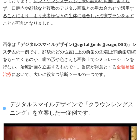
しております。
レントゲンシステムも従来の読影の範囲に留まら
ず、口腔内や顔貌など複数のデジタル画像との重ね合わせで活用す
ることにより、より患者様個々の生体に適合した治療プランを示す
ことが可能
となりました。
画像は
「デジタルスマイルデザイン(
D
egital
S
mile
D
esign; DSD)」シ
ステム
の一例です。顔貌のどの位置に上の前歯の先端(上顎前歯切縁)
をもってくるのか、歯の形や色さえも画像上でシミュレーションを
行ない、治療計画を立案するものです。当院が得意とする
全顎補綴
治療
において、大いに役立つ診断ツールの一つです。
デジタルスマイルデザインで「クラウンレングス
ニング」を立案した一症例です。