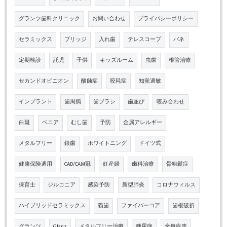
グランツ歯科クリニック
お問い合わせ
プライバシーポリシー
セラミックス
ブリッジ
入れ歯
テレスコープ
バネ
定期検診
託児
子供
キッズルーム
虫歯
根管治療
セカンドオピニオン
酸蝕症
咬耗症
知覚過敏
インプラント
歯周病
歯ブラシ
歯並び
咬み合わせ
白斑
ベニア
むし歯
予防
金属アレルギー
メタルフリー
銀歯
ホワイトニング
ドイツ式
健康保険適用
CAD/CAM冠
妊産婦
歯科治療
骨粗鬆症
保育士
ジルコニア
感染予防
新型肺炎
コロナウィルス
ハイブリッドセラミックス
義歯
ファイバーコア
歯根破折
グランツ
Glanz
メタルフリー治療
糖尿病
全身疾患