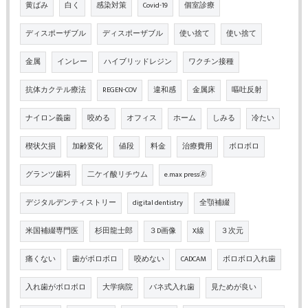
黄ばみ
白く
感染対策
Covid-19
個室診療
ディスポーザブル
ディスポーザブル
使い捨て
使い捨て
金属
インレー
ハイブリッドレジン
ワクチン接種
抗体カクテル療法
REGEN-COV
違和感
金属床
嘔吐反射
ナイロン義歯
咬める
オフィス
ホーム
しみる
冷たい
楔状欠損
加齢変化
値段
料金
治療費用
ボロボロ
グランツ歯科
二ケイ酸リチウム
e.max press🄬
デジタルデンティストリー
digital dentistry
全顎補綴
米国補綴専門医
杉田龍士郎
３D画像
X線
３次元
痛くない
歯がボロボロ
咬めない
CADCAM
ボロボロ入れ歯
入れ歯がボロボロ
大学病院
バネ式入れ歯
見ためが良い