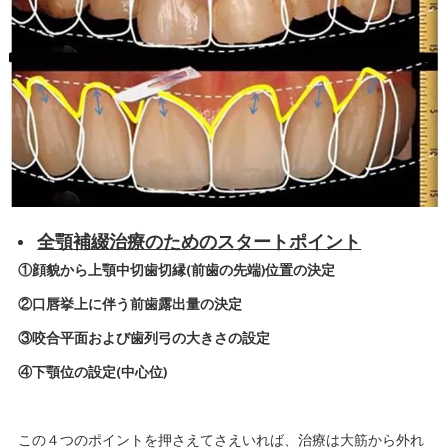
全顎補綴治療のためのスタートポイント
①顔貌から上顎中切歯切縁(前歯の先端)位置の決定
②口唇挙上に伴う前歯露出量の決定
③咬合平面および歯列弓の大きさの設定
④下顎位の設定(中心位)
この４つのポイントを押さえてさえいれば、治療は大筋から外れ