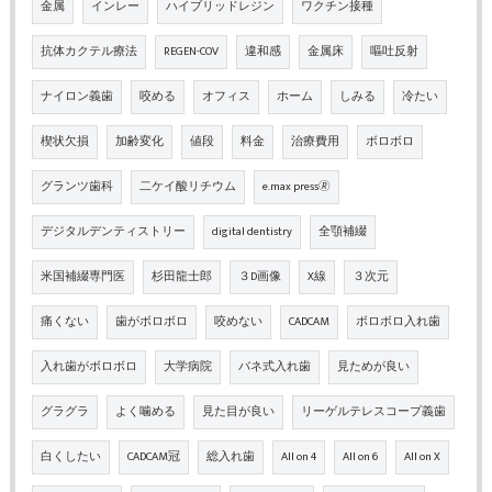
金属
インレー
ハイブリッドレジン
ワクチン接種
抗体カクテル療法
REGEN-COV
違和感
金属床
嘔吐反射
ナイロン義歯
咬める
オフィス
ホーム
しみる
冷たい
楔状欠損
加齢変化
値段
料金
治療費用
ボロボロ
グランツ歯科
二ケイ酸リチウム
e.max press🄬
デジタルデンティストリー
digital dentistry
全顎補綴
米国補綴専門医
杉田龍士郎
３D画像
X線
３次元
痛くない
歯がボロボロ
咬めない
CADCAM
ボロボロ入れ歯
入れ歯がボロボロ
大学病院
バネ式入れ歯
見ためが良い
グラグラ
よく噛める
見た目が良い
リーゲルテレスコープ義歯
白くしたい
CADCAM冠
総入れ歯
All on 4
All on 6
All on X