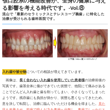
顎口腔系の機能改善が、全身の健康に与え
る影響を考える時代です。-Vol.⑧
流山で「最新のセラミックスとテレスコープ義歯」に特化した
治療が受けられる歯科医院です。
入れ歯や被せ物
についての相談が増えてきています。
画像は、
長く合わない入れ歯を使用していた患者様
の治療前後の
写真です。歯茎全体に傷ができていた状態で、他院にて痛みがある
ことでどんどん入れ歯と歯を削ってしまい、小さくなってしまった
ようです。残存歯にも負担が掛かり、状態も悪くなってきたため、
意を決して転院し、治療に臨んでいただける機会を得ました。
見た
目も改善させ、前歯で咬んだ力を奥歯へ分散し、奥歯でしっかりと