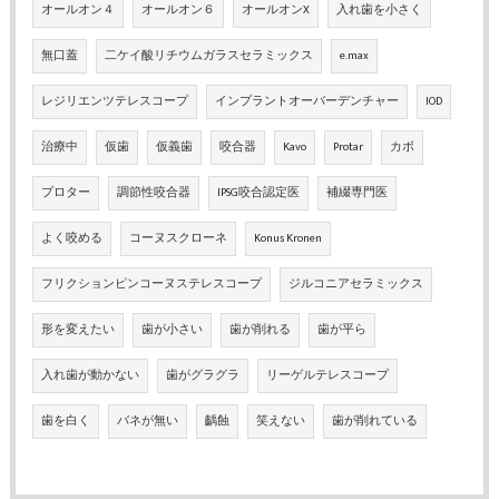
オールオン４
オールオン６
オールオンX
入れ歯を小さく
無口蓋
二ケイ酸リチウムガラスセラミックス
e.max
レジリエンツテレスコープ
インプラントオーバーデンチャー
IOD
治療中
仮歯
仮義歯
咬合器
Kavo
Protar
カボ
プロター
調節性咬合器
IPSG咬合認定医
補綴専門医
よく咬める
コーヌスクローネ
Konus Kronen
フリクションピンコーヌステレスコープ
ジルコニアセラミックス
形を変えたい
歯が小さい
歯が削れる
歯が平ら
入れ歯が動かない
歯がグラグラ
リーゲルテレスコープ
歯を白く
バネが無い
齲蝕
笑えない
歯が削れている