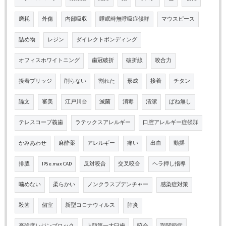
磨耗
外傷
内部吸収
睡眠時無呼吸症候群
マウスピース
詰め物
レジン
ダイレクトボンディング
オフィスホワイトニング
歯冠破折
破折線
咬合力
接着ブリッジ
削らない
割れた
形成
接着
チタン
論文
審美
江戸川台
滅菌
消毒
清潔
ばね無し
テレスコープ義歯
ラテックスアレルギー
口腔アレルギー症候群
かみあわせ
麻酔薬
アレルギー
痛い
出血
動揺
排膿
IPS e.max CAD
反対咬合
交叉咬合
ヘラ押し指導
噛めない
柔らかい
ノンクラスプデンチャー
感染症対策
殺菌
個室
新型コロナウィルス
肺炎
高強度レジンブロック
上顎第一大臼歯
咬合
顎関節症