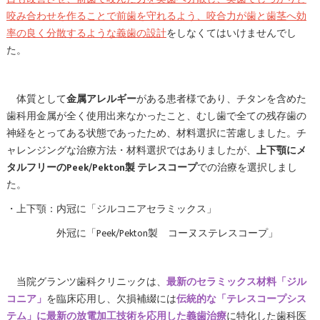
咬み合わせを作ることで前歯を守れるよう、咬合力が歯と歯茎へ効
率の良く分散するような義歯の設計
をしなくてはいけませんでし
た。
体質として
金属アレルギー
がある患者様であり、チタンを含めた
歯科用金属が全く使用出来なかったこと、むし歯で全ての残存歯の
神経をとってある状態であったため、材料選択に苦慮しました。チ
ャレンジングな治療方法・材料選択ではありましたが、
上下顎にメ
タルフリーのPeek/Pekton製 テレスコープ
での治療を選択しまし
た。
・上下顎：内冠に「ジルコニアセラミックス」
外冠に「Peek/Pekton製 コーヌステレスコープ」
当院グランツ歯科クリニックは、
最新のセラミックス材料「ジル
コニア」
を臨床応用し、欠損補綴には
伝統的な「テレスコープシス
テム」に最新の放電加工技術を応用した義歯治療
に特化した歯科医