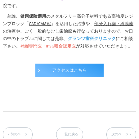
院です。
勿論、
健康保険適用
のメタルフリー高分子材料である高強度レジ
ンブロック「
CAD/CAM冠
」を活用した治療や、
部分入れ歯・総義歯
の治療
や、ごく一般的な
むし歯治療
も行なっておりますので、お口
の中のトラブルに関しては是非、
グランツ歯科クリニック
にご相談
下さい。
補綴専門医・IPSG咬合認定医
が対応させていただきます。
アクセスはこちら
< 前のページ
一覧に戻る
次のページ >