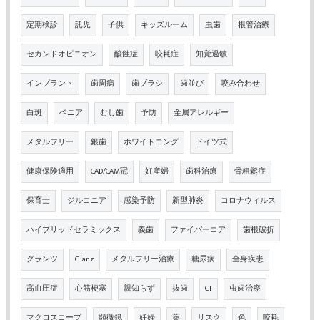
定期検診
託児
子供
キッズルーム
虫歯
根管治療
セカンドオピニオン
酸蝕症
咬耗症
知覚過敏
インプラント
歯周病
歯ブラシ
歯並び
咬み合わせ
白斑
ベニア
むし歯
予防
金属アレルギー
メタルフリー
銀歯
ホワイトニング
ドイツ式
健康保険適用
CAD/CAM冠
妊産婦
歯科治療
骨粗鬆症
保育士
ジルコニア
感染予防
新型肺炎
コロナウィルス
ハイブリッドセラミックス
義歯
ファイバーコア
歯根破折
グランツ
Glanz
メタルフリー治療
糖尿病
全身疾患
高血圧症
心筋梗塞
親知らず
抜歯
CT
虫歯治療
マクロスコープ
顕微鏡
妊婦
薬
リスク
色
咬耗