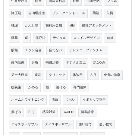
生えかわり
順番
清涼飲料水
砂糖
虫歯予防
フッ素
降圧剤
歯肉増殖症
プラークコントロール
薬剤
欠損
補綴
かぶせ物
歯科用金属
MRI
磁性アタッチメント
怪我
歯
保存法
デジタル
スマイルデザイン
前歯
酸蝕
チタン合金
合わない
テレスコープデンチャー
歯内治療
分析
補綴治療
デジタル加工
CAD/CAM
第一大臼歯
歯科
クリニック
休診日
８月
全身の健康
総義歯
かめる
柏
溶ける
専門治療
ホームホワイトニング
漂白
におい
イボカップ重合
黄ばみ
白く
感染対策
Covid-19
個室診療
ディスポーザブル
ディスポーザブル
使い捨て
使い捨て