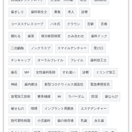
歯ぎしり
歯科衛生士
募集
求人
診療
コーヌステレスコープ
バネ式
クラウン
舌癖
舌痛
腫れる
歯茎
根分岐部病変
かみ合わせ
歯科ドック
二次齲蝕
ノンクラスプ
スマイルデンチャー
受け口
チンキャップ
オーラルフレイル
フレイル
歯科技工士
歯石
SRP
女性歯科医師
すれ違い
診断
ミリング加工
神経
歯内療法
新型コロナウィルス感染症
緊急事態宣言
放電加工技術
審美補綴
MI
ラバーダム
防湿
歯ならび
被せもの
喫煙
インプラント周囲炎
エステデンチャー
熱可塑性樹脂
小児歯科
歯の保存液
乳歯
永久歯