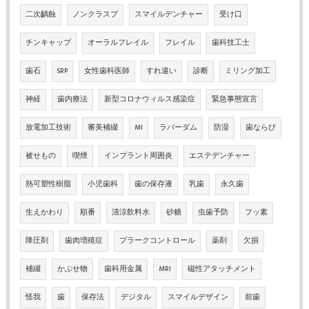
二次齲蝕
ノンクラスプ
スマイルデンチャー
受け口
チンキャップ
オーラルフレイル
フレイル
歯科技工士
歯石
SRP
女性歯科医師
すれ違い
診断
ミリング加工
神経
歯内療法
新型コロナウィルス感染症
緊急事態宣言
放電加工技術
審美補綴
MI
ラバーダム
防湿
歯ならび
被せもの
喫煙
インプラント周囲炎
エステデンチャー
熱可塑性樹脂
小児歯科
歯の保存液
乳歯
永久歯
生えかわり
順番
清涼飲料水
砂糖
虫歯予防
フッ素
降圧剤
歯肉増殖症
プラークコントロール
薬剤
欠損
補綴
かぶせ物
歯科用金属
MRI
磁性アタッチメント
怪我
歯
保存法
デジタル
スマイルデザイン
前歯