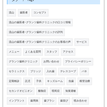
Tags
流山
歯医者
コンセプト
流山の歯医者･グランツ歯科クリニックの口コミ情報
流山の歯医者･グランツ歯科クリニックの評判
流山の歯医者･グランツ歯科クリニックのお客様の声
サービス
メニュー
よくある質問
スタッフ
アクセス
グランツ歯科クリニック
お問い合わせ
プライバシーポリシー
セラミックス
ブリッジ
入れ歯
テレスコープ
バネ
定期検診
託児
子供
キッズルーム
虫歯
根管治療
セカンドオピニオン
酸蝕症
咬耗症
知覚過敏
インプラント
歯周病
歯ブラシ
歯並び
咬み合わせ