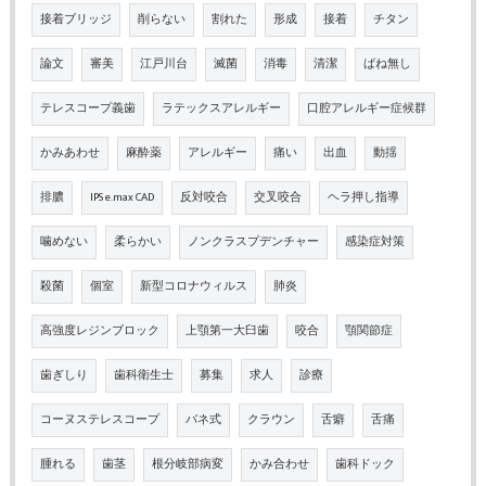
接着ブリッジ
削らない
割れた
形成
接着
チタン
論文
審美
江戸川台
滅菌
消毒
清潔
ばね無し
テレスコープ義歯
ラテックスアレルギー
口腔アレルギー症候群
かみあわせ
麻酔薬
アレルギー
痛い
出血
動揺
排膿
IPS e.max CAD
反対咬合
交叉咬合
ヘラ押し指導
噛めない
柔らかい
ノンクラスプデンチャー
感染症対策
殺菌
個室
新型コロナウィルス
肺炎
高強度レジンブロック
上顎第一大臼歯
咬合
顎関節症
歯ぎしり
歯科衛生士
募集
求人
診療
コーヌステレスコープ
バネ式
クラウン
舌癖
舌痛
腫れる
歯茎
根分岐部病変
かみ合わせ
歯科ドック