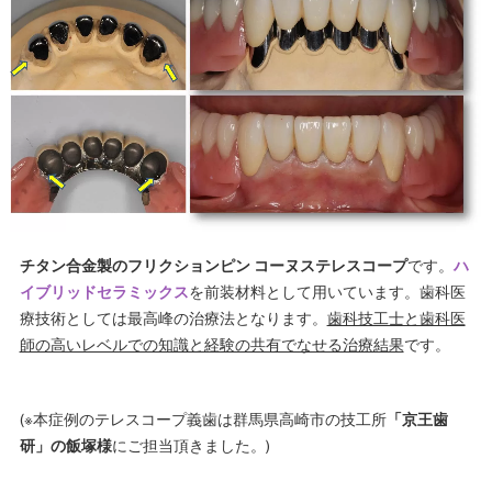
チタン合金製のフリクションピン コーヌステレスコープ
です。
ハ
イブリッドセラミックス
を前装材料として用いています。歯科医
療技術としては最高峰の治療法となります。
歯科技工士と歯科医
師の高いレベルでの知識と経験の共有でなせる治療結果
です。
(※本症例のテレスコープ義歯は群馬県高崎市の技工所
「京王歯
研」の飯塚様
にご担当頂きました。)