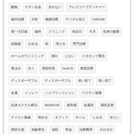
酸蝕
チタン合金
合わない
テレスコープデンチャー
歯内治療
分析
補綴治療
デジタル加工
CAD/CAM
第一大臼歯
歯科
クリニック
休診日
８月
全身の健康
総義歯
かめる
柏
溶ける
専門治療
ホームホワイトニング
漂白
におい
イボカップ重合
黄ばみ
白く
感染対策
Covid-19
個室診療
ディスポーザブル
ディスポーザブル
使い捨て
使い捨て
金属
インレー
ハイブリッドレジン
ワクチン接種
抗体カクテル療法
REGEN-COV
違和感
金属床
嘔吐反射
ナイロン義歯
咬める
オフィス
ホーム
しみる
冷たい
楔状欠損
加齢変化
値段
料金
治療費用
ボロボロ