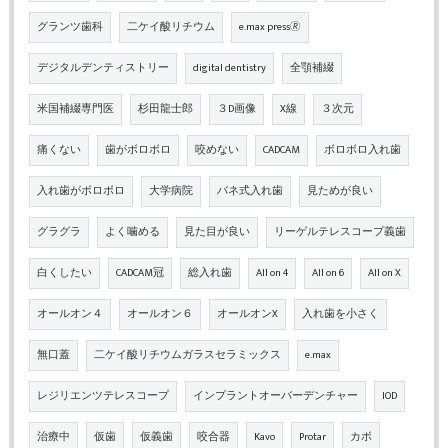
グランツ歯科
二ケイ酸リチウム
e.max press🄬
デジタルデンティストリー
digital dentistry
全顎補綴
米国補綴専門医
杉田龍士郎
３D画像
X線
３次元
痛くない
歯がボロボロ
咬めない
CADCAM
ボロボロ入れ歯
入れ歯がボロボロ
大学病院
バネ式入れ歯
見ためが良い
グラグラ
よく噛める
見た目が良い
リーゲルテレスコープ義歯
白くしたい
CADCAM冠
総入れ歯
All on 4
All on 6
All on X
オールオン４
オールオン６
オールオンX
入れ歯を小さく
無口蓋
二ケイ酸リチウムガラスセラミックス
e.max
レジリエンツテレスコープ
インプラントオーバーデンチャー
IOD
治療中
仮歯
仮義歯
咬合器
Kavo
Protar
カボ