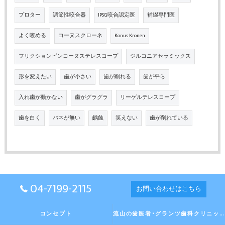
プロター
調節性咬合器
IPSG咬合認定医
補綴専門医
よく咬める
コーヌスクローネ
Konus Kronen
フリクションピンコーヌステレスコープ
ジルコニアセラミックス
形を変えたい
歯が小さい
歯が削れる
歯が平ら
入れ歯が動かない
歯がグラグラ
リーゲルテレスコープ
歯を白く
バネが無い
齲蝕
笑えない
歯が削れている
04-7199-2115
お問い合わせはこちら
コンセプト
流山の歯医者･グランツ歯科クリニックの口コミ情報