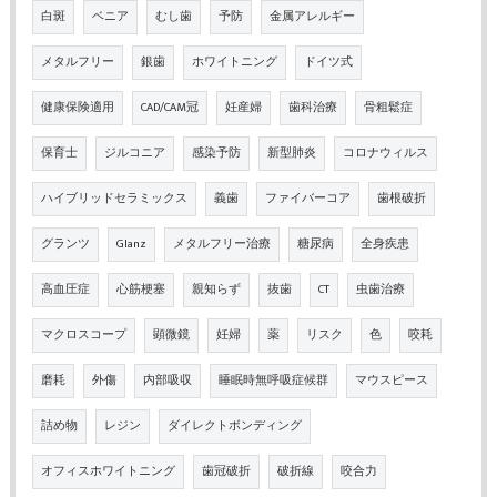
白斑
ベニア
むし歯
予防
金属アレルギー
メタルフリー
銀歯
ホワイトニング
ドイツ式
健康保険適用
CAD/CAM冠
妊産婦
歯科治療
骨粗鬆症
保育士
ジルコニア
感染予防
新型肺炎
コロナウィルス
ハイブリッドセラミックス
義歯
ファイバーコア
歯根破折
グランツ
Glanz
メタルフリー治療
糖尿病
全身疾患
高血圧症
心筋梗塞
親知らず
抜歯
CT
虫歯治療
マクロスコープ
顕微鏡
妊婦
薬
リスク
色
咬耗
磨耗
外傷
内部吸収
睡眠時無呼吸症候群
マウスピース
詰め物
レジン
ダイレクトボンディング
オフィスホワイトニング
歯冠破折
破折線
咬合力