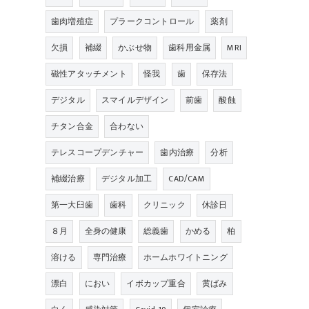
歯肉増殖症
プラークコントロール
薬剤
欠損
補綴
かぶせ物
歯科用金属
MRI
磁性アタッチメント
怪我
歯
保存法
デジタル
スマイルデザイン
前歯
酸蝕
チタン合金
合わない
テレスコープデンチャー
歯内治療
分析
補綴治療
デジタル加工
CAD/CAM
第一大臼歯
歯科
クリニック
休診日
８月
全身の健康
総義歯
かめる
柏
溶ける
専門治療
ホームホワイトニング
漂白
におい
イボカップ重合
黄ばみ