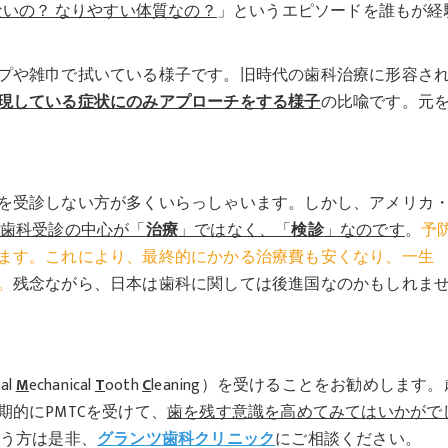
ないの？ なりやすい体質なの？
」というエピソードを誰もが経
プや雑巾で拭いている様子です。旧時代の歯科治療に形容さ
現している症状にのみアプローチをする様子
の比喩です。元
を受診しない方が多くいらっしゃいます。しかし、アメリカ
歯科受診の中心が「
治療
」ではなく、「
検診
」なのです
。
予
ます。これにより、最終的にかかる治療費も安くなり、一生
。
残念ながら、日本は歯科に関しては後進国なのかもしれま
nal
M
echanical
T
ooth
C
leaning）を受けることをお勧めします。
的にPMTCを受けて、
歯を残す意識を高めてみてはいかがで
う方は是非、
グランツ歯科クリニック
にご相談ください。