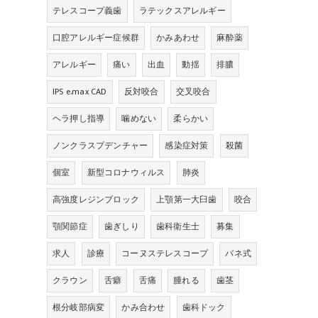
テレスコープ義歯
ラテックスアレルギー
口腔アレルギー症候群
かみあわせ
麻酔薬
アレルギー
痛い
出血
動揺
排膿
IPS e.max CAD
反対咬合
交叉咬合
ヘラ押し指導
噛めない
柔らかい
ノンクラスプデンチャー
感染症対策
殺菌
個室
新型コロナウィルス
肺炎
高強度レジンブロック
上顎第一大臼歯
咬合
顎関節症
歯ぎしり
歯科衛生士
募集
求人
診療
コーヌステレスコープ
バネ式
クラウン
舌癖
舌痛
腫れる
歯茎
根分岐部病変
かみ合わせ
歯科ドック