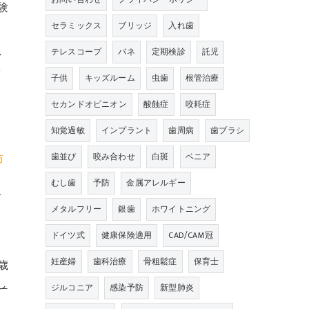
験
セラミックス
ブリッジ
入れ歯
れ
テレスコープ
バネ
定期検診
託児
を
子供
キッズルーム
虫歯
根管治療
セカンドオピニオン
酸蝕症
咬耗症
知覚過敏
インプラント
歯周病
歯ブラシ
・
歯並び
咬み合わせ
白斑
ベニア
防
むし歯
予防
金属アレルギー
せ
メタルフリー
銀歯
ホワイトニング
ドイツ式
健康保険適用
CAD/CAM冠
妊産婦
歯科治療
骨粗鬆症
保育士
歳
し
ジルコニア
感染予防
新型肺炎