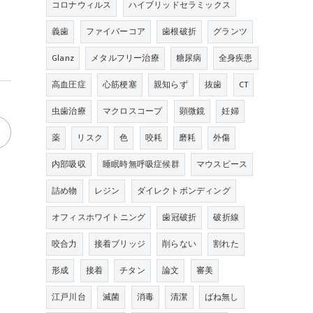
コロナウィルス
ハイブリッドセラミックス
義歯
ファイバーコア
歯根破折
グランツ
Glanz
メタルフリー治療
糖尿病
全身疾患
高血圧症
心筋梗塞
親知らず
抜歯
CT
虫歯治療
マクロスコープ
顕微鏡
妊婦
薬
リスク
色
咬耗
磨耗
外傷
内部吸収
睡眠時無呼吸症候群
マウスピース
詰め物
レジン
ダイレクトボンディング
オフィスホワイトニング
歯冠破折
破折線
咬合力
接着ブリッジ
削らない
割れた
形成
接着
チタン
論文
審美
江戸川台
滅菌
消毒
清潔
ばね無し