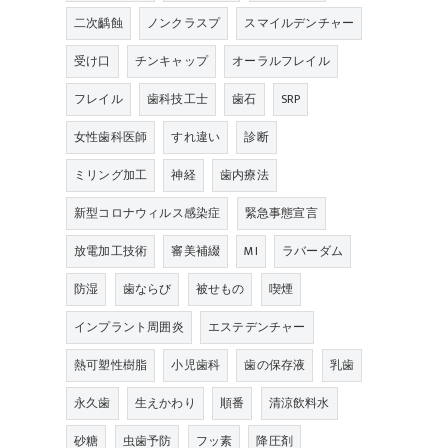
二次齲蝕
ノンクラスプ
スマイルデンチャー
受け口
チンキャップ
オーラルフレイル
フレイル
歯科技工士
歯石
SRP
女性歯科医師
すれ違い
診断
ミリング加工
神経
歯内療法
新型コロナウィルス感染症
緊急事態宣言
放電加工技術
審美補綴
MI
ラバーダム
防湿
歯ならび
被せもの
喫煙
インプラント周囲炎
エステデンチャー
熱可塑性樹脂
小児歯科
歯の保存液
乳歯
永久歯
生えかわり
順番
清涼飲料水
砂糖
虫歯予防
フッ素
降圧剤