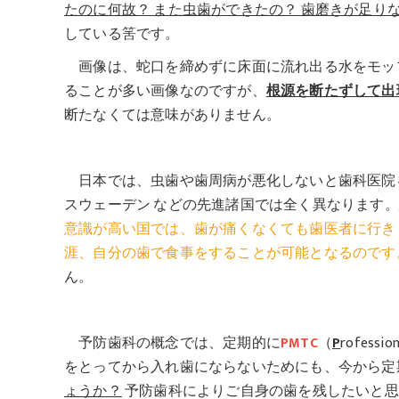
たのに何故？ また虫歯ができたの？ 歯磨きが足り
している筈です。
画像は、蛇口を締めずに床面に流れ出る水をモッ
ることが多い画像なのですが、
根源を断たずして出
断たなくては意味がありません。
日本では、虫歯や歯周病が悪化しないと歯科医院
スウェーデン などの先進諸国では全く異なります。
意識が高い国では、歯が痛くなくても歯医者に行き
涯、自分の歯で食事をすることが可能となるのです
ん。
予防歯科の概念では、定期的に
PMTC
（
P
rofessio
をとってから入れ歯にならないためにも、今から定期
ょうか？
予防歯科によりご自身の歯を残したいと思