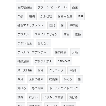
歯肉増殖症
プラークコントロール
薬剤
欠損
補綴
かぶせ物
歯科用金属
MRI
磁性アタッチメント
怪我
歯
保存法
デジタル
スマイルデザイン
前歯
酸蝕
チタン合金
合わない
テレスコープデンチャー
歯内治療
分析
補綴治療
デジタル加工
CAD/CAM
第一大臼歯
歯科
クリニック
休診日
８月
全身の健康
総義歯
かめる
柏
溶ける
専門治療
ホームホワイトニング
漂白
におい
イボカップ重合
黄ばみ