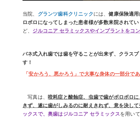
当院、
グランツ歯科クリニック
には、
健康保険適用
ロボロになってしまった患者様が多数来院されてい
ど、
ジルコニア セラミックスやインプラントをコ
バネ式入れ歯では歯を守ることが出来ず、クラスプ
す！
「
安かろう、悪かろう」で大事な身体の一部分であ
写真は、
咬耗症と酸蝕症、虫歯で歯がボロボロに
きず、遂に歯がしみるのに耐えきれず、意を決して
ックスで、奥歯はジルコニア セラミックス
を用い