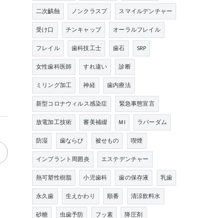
二次齲蝕
ノンクラスプ
スマイルデンチャー
受け口
チンキャップ
オーラルフレイル
フレイル
歯科技工士
歯石
SRP
女性歯科医師
すれ違い
診断
ミリング加工
神経
歯内療法
新型コロナウィルス感染症
緊急事態宣言
放電加工技術
審美補綴
MI
ラバーダム
防湿
歯ならび
被せもの
喫煙
インプラント周囲炎
エステデンチャー
熱可塑性樹脂
小児歯科
歯の保存液
乳歯
永久歯
生えかわり
順番
清涼飲料水
砂糖
虫歯予防
フッ素
降圧剤