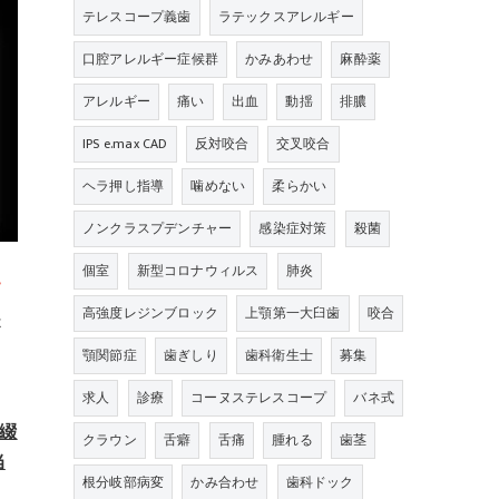
テレスコープ義歯
ラテックスアレルギー
口腔アレルギー症候群
かみあわせ
麻酔薬
アレルギー
痛い
出血
動揺
排膿
IPS e.max CAD
反対咬合
交叉咬合
ヘラ押し指導
噛めない
柔らかい
ノンクラスプデンチャー
感染症対策
殺菌
個室
新型コロナウィルス
肺炎
て
高強度レジンブロック
上顎第一大臼歯
咬合
是
顎関節症
歯ぎしり
歯科衛生士
募集
求人
診療
コーヌステレスコープ
バネ式
綴
クラウン
舌癖
舌痛
腫れる
歯茎
当
根分岐部病変
かみ合わせ
歯科ドック