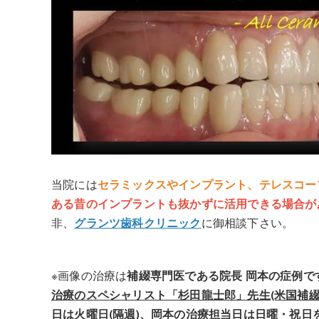
当院には
セラミックスやインプラント、テレスコー
ある昔のインプラントも抜かずに活用できる場合が
非、
グランツ歯科クリニック
に御相談下さい。
※画像の治療は
補綴専門医である院長 岡本の症例
治療のスペシャリスト「杉田龍士郎」先生(米国補綴
日は火曜日(隔週)、岡本の治療担当日は日曜・祝日