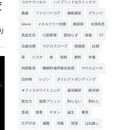
変
コロナウィルス
ハイブリッドセラミックス
義歯
ファイバーコア
歯根破折
グランツ
Glanz
メタルフリー治療
糖尿病
全身疾患
リ
高血圧症
心筋梗塞
親知らず
抜歯
CT
虫歯治療
マクロスコープ
顕微鏡
妊婦
薬
リスク
色
咬耗
磨耗
外傷
内部吸収
睡眠時無呼吸症候群
マウスピース
詰め物
レジン
ダイレクトボンディング
オフィスホワイトニング
歯冠破折
破折線
咬合力
接着ブリッジ
削らない
割れた
形成
接着
チタン
論文
審美
江戸川台
滅菌
消毒
清潔
ばね無し