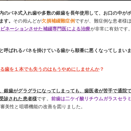
内のバネ式入れ歯や多数の銀歯を長年使用して、お口の中が
ます。
その殆んどが
欠損補綴難症例
ですが、難症例な患者様
ンビネーションさせた補綴専門医による治療
が非常に有効です
と呼ばれるバネを掛けている歯から順番に悪くなってしまい
る歯を１本でも失うのはもうやめにしませんか
？
、銀歯がグラグラになってしまっても、歯医者が苦手で通院
受診された患者様
です。
前歯は二ケイ酸リチウムガラスセラ
て審美性と咀嚼機能の改善を図りました。