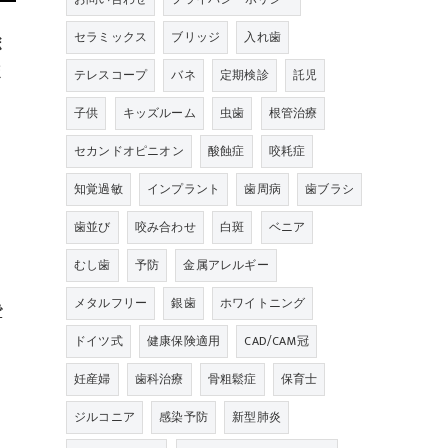
セラミックス
ブリッジ
入れ歯
ボ
ほ
テレスコープ
バネ
定期検診
託児
。
子供
キッズルーム
虫歯
根管治療
セカンドオピニオン
酸蝕症
咬耗症
ま
知覚過敏
インプラント
歯周病
歯ブラシ
歯並び
咬み合わせ
白斑
ベニア
むし歯
予防
金属アレルギー
メタルフリー
銀歯
ホワイトニング
で
ミ
ドイツ式
健康保険適用
CAD/CAM冠
妊産婦
歯科治療
骨粗鬆症
保育士
ジルコニア
感染予防
新型肺炎