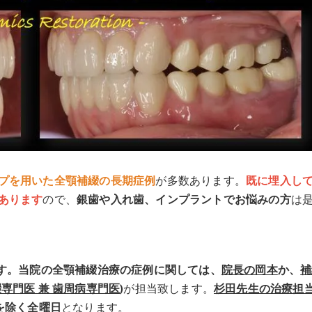
プを用いた全顎補綴の長期症例
が多数あります。
既に埋入し
あります
ので、
銀歯や入れ歯、インプラントでお悩みの方
は
です。当院の全顎補綴治療の症例に関しては、
院長の岡本
か、
補
専門医 兼 歯周病専門医
)
が担当致します。
杉田先生の治療担
を除く全曜日
となります。