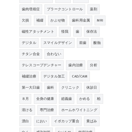
歯肉増殖症
プラークコントロール
薬剤
欠損
補綴
かぶせ物
歯科用金属
MRI
磁性アタッチメント
怪我
歯
保存法
デジタル
スマイルデザイン
前歯
酸蝕
チタン合金
合わない
テレスコープデンチャー
歯内治療
分析
補綴治療
デジタル加工
CAD/CAM
第一大臼歯
歯科
クリニック
休診日
８月
全身の健康
総義歯
かめる
柏
溶ける
専門治療
ホームホワイトニング
漂白
におい
イボカップ重合
黄ばみ