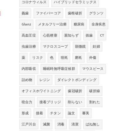
コロナウィルス
ハイブリッドセラミックス
用
義歯
ファイバーコア
歯根破折
グランツ
Glanz
メタルフリー治療
糖尿病
全身疾患
高血圧症
心筋梗塞
親知らず
抜歯
CT
虫歯治療
マクロスコープ
顕微鏡
妊婦
薬
リスク
色
咬耗
磨耗
外傷
内部吸収
睡眠時無呼吸症候群
マウスピース
詰め物
レジン
ダイレクトボンディング
オフィスホワイトニング
歯冠破折
破折線
咬合力
接着ブリッジ
削らない
割れた
形成
接着
チタン
論文
審美
江戸川台
滅菌
消毒
清潔
ばね無し