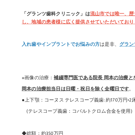
「グランツ歯科クリニック」は
流山市では唯一、歴
し、地域の患者様に広く提供させていただいており
入れ歯やインプラントでお悩みの方
は是非、
グラン
※画像の治療：
補綴専門医である院長 岡本の治療と
岡本の治療担当日は日曜・祝日を除く全曜日です
。
●上下顎：コーヌス テレスコープ義歯: 約170万円×2
(テレスコープ義歯：コバルトクロム合金を使用)
◆総額：約350万円