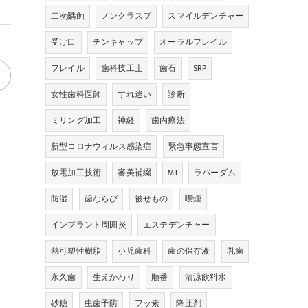
二次齲蝕
ノンクラスプ
スマイルデンチャー
受け口
チンキャップ
オーラルフレイル
フレイル
歯科技工士
歯石
SRP
女性歯科医師
すれ違い
診断
ミリング加工
神経
歯内療法
新型コロナウィルス感染症
緊急事態宣言
放電加工技術
審美補綴
MI
ラバーダム
防湿
歯ならび
被せもの
喫煙
インプラント周囲炎
エステデンチャー
熱可塑性樹脂
小児歯科
歯の保存液
乳歯
永久歯
生えかわり
順番
清涼飲料水
砂糖
虫歯予防
フッ素
降圧剤