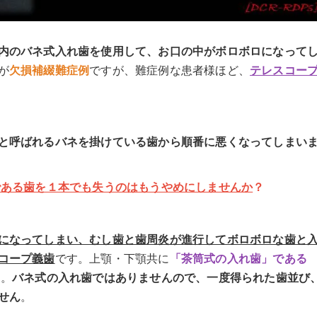
内のバネ式入れ歯を使用して、お口の中がボロボロになって
が
欠損補綴難症例
ですが、難症例な患者様ほど、
テレスコー
と呼ばれるバネを掛けている歯から順番に悪くなってしまい
である歯を１本でも失うのはもうやめにしませんか
？
になってしまい、むし歯と歯周炎が進行してボロボロな歯と
コープ義歯
です。上顎・下顎共に
「茶筒式の入れ歯」である
た。
バネ式の入れ歯ではありませんので、一度得られた歯並び
せん
。