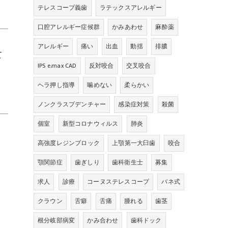
テレスコープ義歯
ラテックスアレルギー
口腔アレルギー症候群
かみあわせ
麻酔薬
アレルギー
痛い
出血
動揺
排膿
て
IPS e.max CAD
反対咬合
交叉咬合
く
ヘラ押し指導
噛めない
柔らかい
ノンクラスプデンチャー
感染症対策
殺菌
個室
新型コロナウィルス
肺炎
高強度レジンブロック
上顎第一大臼歯
咬合
顎関節症
歯ぎしり
歯科衛生士
募集
求人
診療
コーヌステレスコープ
バネ式
クラウン
舌癖
舌痛
腫れる
歯茎
根分岐部病変
かみ合わせ
歯科ドック