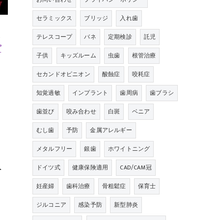
セラミックス
ブリッジ
入れ歯
し
テレスコープ
バネ
定期検診
託児
プ
子供
キッズルーム
虫歯
根管治療
セカンドオピニオン
酸蝕症
咬耗症
知覚過敏
インプラント
歯周病
歯ブラシ
ま
歯並び
咬み合わせ
白斑
ベニア
むし歯
予防
金属アレルギー
メタルフリー
銀歯
ホワイトニング
入
ドイツ式
健康保険適用
CAD/CAM冠
妊産婦
歯科治療
骨粗鬆症
保育士
、
ジルコニア
感染予防
新型肺炎