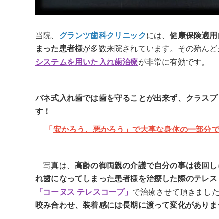
当院、
グランツ歯科クリニック
には、
健康保険適用
まった患者様
が多数来院されています。その殆んど
システムを用いた入れ歯治療
が非常に有効です。
バネ式入れ歯では歯を守ることが出来ず、クラスプ
す！
「
安かろう、悪かろう」で大事な身体の一部分
写真は、
高齢の御両親の介護で自分の事は後回し
れ歯になってしまった患者様を治療した際のテレス
「コーヌス テレスコープ」
で治療させて頂きまし
咬み合わせ、装着感には長期に渡って変化がありま