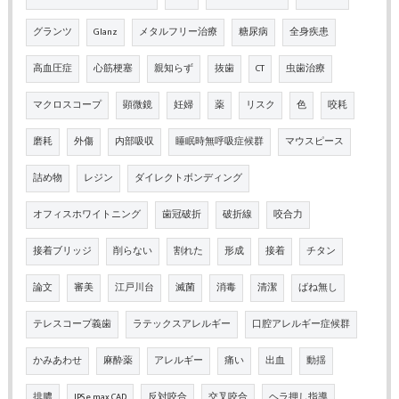
グランツ
Glanz
メタルフリー治療
糖尿病
全身疾患
高血圧症
心筋梗塞
親知らず
抜歯
CT
虫歯治療
マクロスコープ
顕微鏡
妊婦
薬
リスク
色
咬耗
磨耗
外傷
内部吸収
睡眠時無呼吸症候群
マウスピース
詰め物
レジン
ダイレクトボンディング
オフィスホワイトニング
歯冠破折
破折線
咬合力
接着ブリッジ
削らない
割れた
形成
接着
チタン
論文
審美
江戸川台
滅菌
消毒
清潔
ばね無し
テレスコープ義歯
ラテックスアレルギー
口腔アレルギー症候群
かみあわせ
麻酔薬
アレルギー
痛い
出血
動揺
排膿
IPS e.max CAD
反対咬合
交叉咬合
ヘラ押し指導