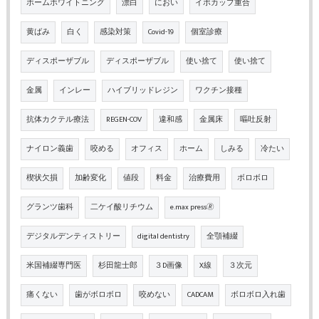
ホームホワイトニング
漂白
におい
イボカップ重合
黄ばみ
白く
感染対策
Covid-19
個室診療
ディスポーザブル
ディスポーザブル
使い捨て
使い捨て
金属
インレー
ハイブリッドレジン
ワクチン接種
抗体カクテル療法
REGEN-COV
違和感
金属床
嘔吐反射
ナイロン義歯
咬める
オフィス
ホーム
しみる
冷たい
楔状欠損
加齢変化
値段
料金
治療費用
ボロボロ
グランツ歯科
二ケイ酸リチウム
e.max press🄬
デジタルデンティストリー
digital dentistry
全顎補綴
米国補綴専門医
杉田龍士郎
３D画像
X線
３次元
痛くない
歯がボロボロ
咬めない
CADCAM
ボロボロ入れ歯