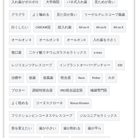
入れ歯がボロボロ
大学病院
バネ式入れ歯
見ためが良い
グラグラ
よく噛める
見た目が良い
リーゲルテレスコープ義歯
白くしたい
CADCAM冠
総入れ歯
All on 4
All on 6
All on X
オールオン４
オールオン６
オールオンX
入れ歯を小さく
無口蓋
二ケイ酸リチウムガラスセラミックス
e.max
レジリエンツテレスコープ
インプラントオーバーデンチャー
IOD
治療中
仮歯
仮義歯
咬合器
Kavo
Protar
カボ
プロター
調節性咬合器
IPSG咬合認定医
補綴専門医
よく咬める
コーヌスクローネ
Konus Kronen
フリクションピンコーヌステレスコープ
ジルコニアセラミックス
形を変えたい
歯が小さい
歯が削れる
歯が平ら