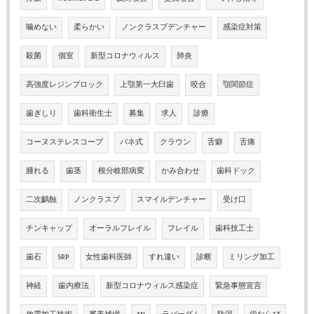
噛めない
柔らかい
ノンクラスプデンチャー
感染症対策
殺菌
個室
新型コロナウィルス
肺炎
高強度レジンブロック
上顎第一大臼歯
咬合
顎関節症
歯ぎしり
歯科衛生士
募集
求人
診療
コーヌステレスコープ
バネ式
クラウン
舌癖
舌痛
腫れる
歯茎
根分岐部病変
かみ合わせ
歯科ドック
二次齲蝕
ノンクラスプ
スマイルデンチャー
受け口
チンキャップ
オーラルフレイル
フレイル
歯科技工士
歯石
SRP
女性歯科医師
すれ違い
診断
ミリング加工
神経
歯内療法
新型コロナウィルス感染症
緊急事態宣言