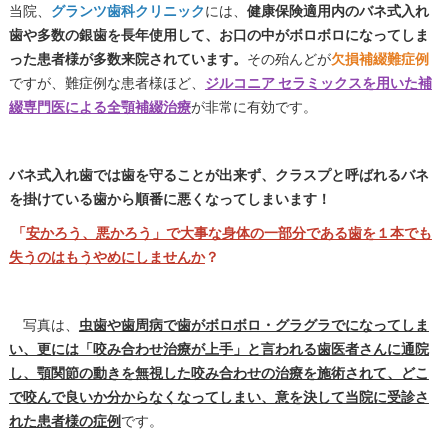
当院、
グランツ歯科クリニック
には、
健康保険適用内のバネ式入れ
歯や多数の銀歯を長年使用して、お口の中がボロボロになってしま
った患者様が多数来院されています。
その殆んどが
欠損補綴難症例
ですが、難症例な患者様ほど、
ジルコニア セラミックスを用いた補
綴専門医による全顎補綴治療
が非常に有効です。
バネ式入れ歯では歯を守ることが出来ず、クラスプと呼ばれるバネ
を掛けている歯から順番に悪くなってしまいます！
「
安かろう、悪かろう」で大事な身体の一部分である歯を１本でも
失うのはもうやめにしませんか
？
写真は、
虫歯や歯周病で歯がボロボロ・グラグラでになってしま
い、更には「咬み合わせ治療が上手」と言われる歯医者さんに通院
し、顎関節の動きを無視した咬み合わせの治療を施術されて、どこ
で咬んで良いか分からなくなってしまい、意を決して当院に受診さ
れた患者様の症例
です。