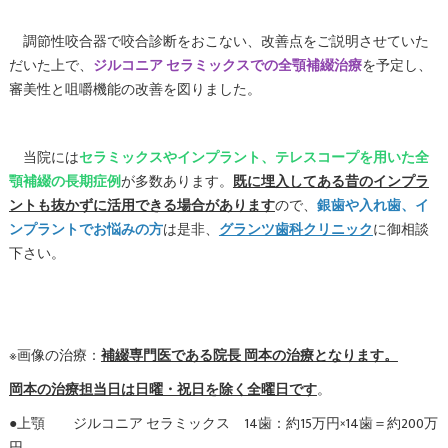
調節性咬合器で咬合診断をおこない、改善点をご説明させていた
だいた上で、
ジルコニア セラミックスでの全顎補綴治療
を予定し、
審美性と咀嚼機能の改善を図りました。
当院には
セラミックスやインプラント、テレスコープを用いた全
顎補綴の長期症例
が多数あります。
既に埋入してある昔のインプラ
ントも抜かずに活用できる場合があります
ので、
銀歯や入れ歯、イ
ンプラントでお悩みの方
は是非、
グランツ歯科クリニック
に御相談
下さい。
※画像の治療：
補綴専門医である院長 岡本の治療となります。
岡本の治療担当日は日曜・祝日を除く全曜日です
。
●上顎 ジルコニア セラミックス 14歯：約15万円×14歯＝約200万
円