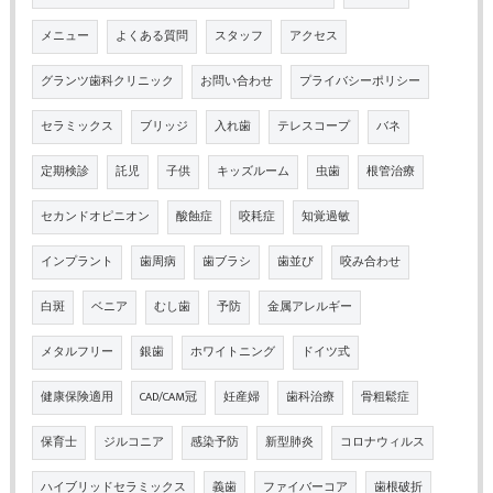
メニュー
よくある質問
スタッフ
アクセス
グランツ歯科クリニック
お問い合わせ
プライバシーポリシー
セラミックス
ブリッジ
入れ歯
テレスコープ
バネ
定期検診
託児
子供
キッズルーム
虫歯
根管治療
セカンドオピニオン
酸蝕症
咬耗症
知覚過敏
インプラント
歯周病
歯ブラシ
歯並び
咬み合わせ
白斑
ベニア
むし歯
予防
金属アレルギー
メタルフリー
銀歯
ホワイトニング
ドイツ式
健康保険適用
CAD/CAM冠
妊産婦
歯科治療
骨粗鬆症
保育士
ジルコニア
感染予防
新型肺炎
コロナウィルス
ハイブリッドセラミックス
義歯
ファイバーコア
歯根破折