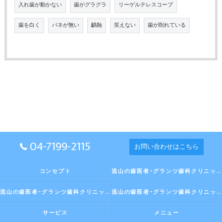
入れ歯が動かない
歯がグラグラ
リーゲルテレスコープ
歯を白く
バネが無い
齲蝕
笑えない
歯が削れている
04-7199-2115
お問い合わせはこちら
コンセプト
流山の歯医者･グランツ歯科クリニックの口コミ情報
流山の歯医者･グランツ歯科クリニックの評判
流山の歯医者･グランツ歯科クリニックのお客様の声
サービス
メニュー