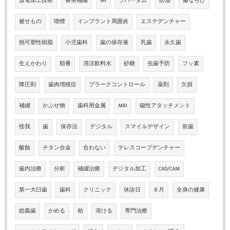
放電加工技術
審美補綴
MI
ラバーダム
防湿
歯ならび
被せもの
喫煙
インプラント周囲炎
エステデンチャー
熱可塑性樹脂
小児歯科
歯の保存液
乳歯
永久歯
生えかわり
順番
清涼飲料水
砂糖
虫歯予防
フッ素
降圧剤
歯肉増殖症
プラークコントロール
薬剤
欠損
補綴
かぶせ物
歯科用金属
MRI
磁性アタッチメント
怪我
歯
保存法
デジタル
スマイルデザイン
前歯
酸蝕
チタン合金
合わない
テレスコープデンチャー
歯内治療
分析
補綴治療
デジタル加工
CAD/CAM
第一大臼歯
歯科
クリニック
休診日
８月
全身の健康
総義歯
かめる
柏
溶ける
専門治療