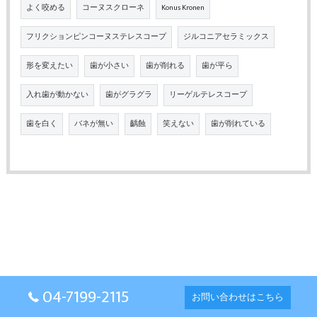
よく咬める
コーヌスクローネ
Konus Kronen
フリクションピンコーヌステレスコープ
ジルコニアセラミックス
形を変えたい
歯が小さい
歯が削れる
歯が平ら
入れ歯が動かない
歯がグラグラ
リーゲルテレスコープ
歯を白く
バネが無い
齲蝕
笑えない
歯が削れている
04-7199-2115
お問い合わせはこちら