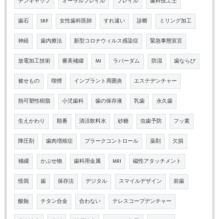
チンキャップ
オーラルフレイル
フレイル
歯科技工士
歯石
SRP
女性歯科医師
すれ違い
診断
ミリング加工
神経
歯内療法
新型コロナウィルス感染症
緊急事態宣言
放電加工技術
審美補綴
MI
ラバーダム
防湿
歯ならび
被せもの
喫煙
インプラント周囲炎
エステデンチャー
熱可塑性樹脂
小児歯科
歯の保存液
乳歯
永久歯
生えかわり
順番
清涼飲料水
砂糖
虫歯予防
フッ素
降圧剤
歯肉増殖症
プラークコントロール
薬剤
欠損
補綴
かぶせ物
歯科用金属
MRI
磁性アタッチメント
怪我
歯
保存法
デジタル
スマイルデザイン
前歯
酸蝕
チタン合金
合わない
テレスコープデンチャー