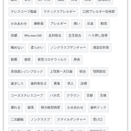
テレスコープ義歯
ラテックスアレルギー
口腔アレルギー症候群
かみあわせ
麻酔薬
アレルギー
痛い
出血
動揺
排膿
IPS e.max CAD
反対咬合
交叉咬合
ヘラ押し指導
噛めない
柔らかい
ノンクラスプデンチャー
感染症対策
殺菌
個室
新型コロナウィルス
肺炎
高強度レジンブロック
上顎第一大臼歯
咬合
顎関節症
歯ぎしり
歯科衛生士
募集
求人
診療
コーヌステレスコープ
バネ式
クラウン
舌癖
舌痛
腫れる
歯茎
根分岐部病変
かみ合わせ
歯科ドック
二次齲蝕
ノンクラスプ
スマイルデンチャー
受け口