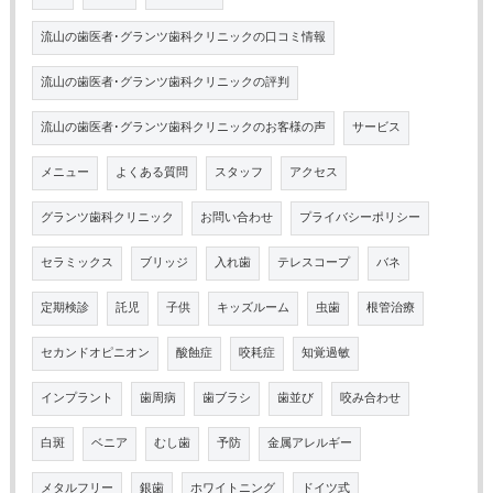
流山の歯医者･グランツ歯科クリニックの口コミ情報
流山の歯医者･グランツ歯科クリニックの評判
流山の歯医者･グランツ歯科クリニックのお客様の声
サービス
メニュー
よくある質問
スタッフ
アクセス
グランツ歯科クリニック
お問い合わせ
プライバシーポリシー
セラミックス
ブリッジ
入れ歯
テレスコープ
バネ
定期検診
託児
子供
キッズルーム
虫歯
根管治療
セカンドオピニオン
酸蝕症
咬耗症
知覚過敏
インプラント
歯周病
歯ブラシ
歯並び
咬み合わせ
白斑
ベニア
むし歯
予防
金属アレルギー
メタルフリー
銀歯
ホワイトニング
ドイツ式