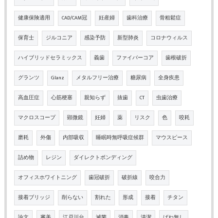
健康保険適用
CAD/CAM冠
妊産婦
歯科治療
骨粗鬆症
保育士
ジルコニア
感染予防
新型肺炎
コロナウィルス
ハイブリッドセラミックス
義歯
ファイバーコア
歯根破折
グランツ
Glanz
メタルフリー治療
糖尿病
全身疾患
高血圧症
心筋梗塞
親知らず
抜歯
CT
虫歯治療
マクロスコープ
顕微鏡
妊婦
薬
リスク
色
咬耗
磨耗
外傷
内部吸収
睡眠時無呼吸症候群
マウスピース
詰め物
レジン
ダイレクトボンディング
オフィスホワイトニング
歯冠破折
破折線
咬合力
接着ブリッジ
削らない
割れた
形成
接着
チタン
論文
審美
江戸川台
滅菌
消毒
清潔
ばね無し