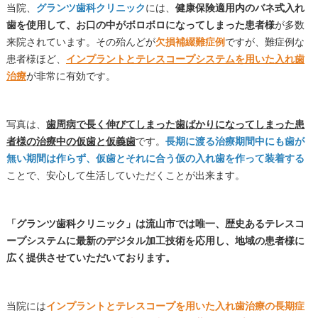
当院、
グランツ歯科クリニック
には、
健康保険適用内のバネ式入れ
歯を使用して、お口の中がボロボロになってしまった患者様
が多数
来院されています。その殆んどが
欠損補綴難症例
ですが、難症例な
患者様ほど、
インプラントとテレスコープシステムを用いた入れ歯
治療
が非常に有効です。
写真は、
歯周病で長く伸びてしまった歯ばかりになってしまった患
者様の治療中の仮歯と仮義歯
です。
長期に渡る治療期間中にも歯が
無い期間は作らず、仮歯とそれに合う仮の入れ歯を作って装着する
ことで、安心して生活していただくことが出来ます。
「グランツ歯科クリニック」は流山市では唯一、歴史あるテレスコ
ープシステムに最新のデジタル加工技術を応用し、地域の患者様に
広く提供させていただいております。
当院には
インプラントとテレスコープを用いた入れ歯治療の長期症