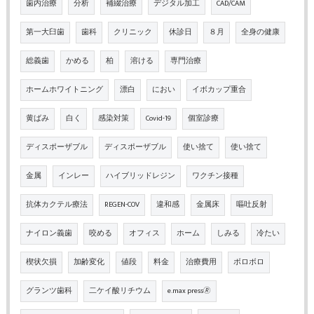
歯内治療
分析
補綴治療
デジタル加工
CAD/CAM
第一大臼歯
歯科
クリニック
休診日
８月
全身の健康
総義歯
かめる
柏
溶ける
専門治療
ホームホワイトニング
漂白
におい
イボカップ重合
黄ばみ
白く
感染対策
Covid-19
個室診療
ディスポーザブル
ディスポーザブル
使い捨て
使い捨て
金属
インレー
ハイブリッドレジン
ワクチン接種
抗体カクテル療法
REGEN-COV
違和感
金属床
嘔吐反射
ナイロン義歯
咬める
オフィス
ホーム
しみる
冷たい
楔状欠損
加齢変化
値段
料金
治療費用
ボロボロ
グランツ歯科
二ケイ酸リチウム
e.max press🄬