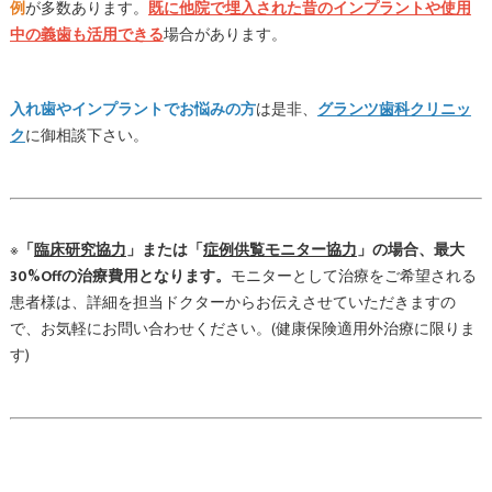
例
が多数あります。
既に他院で埋入された昔のインプラントや使用
中の義歯も活用できる
場合があります。
入れ歯やインプラントでお悩みの方
は是非、
グランツ歯科クリニッ
ク
に御相談下さい。
※
「
臨床研究協力
」または「
症例供覧モニター協力
」の場合、最大
30%Offの治療費用となります。
モニターとして治療をご希望される
患者様は、詳細を担当ドクターからお伝えさせていただきますの
で、お気軽にお問い合わせください。(健康保険適用外治療に限りま
す)