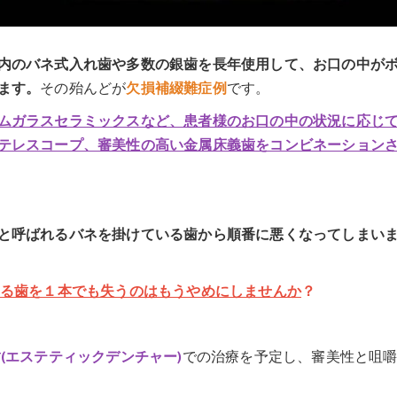
内のバネ式入れ歯や多数の銀歯を長年使用して、お口の中が
ます。
その殆んどが
欠損補綴難症例
です。
ムガラスセラミックスなど、患者様のお口の中の状況に応じ
テレスコープ、審美性の高い金属床義歯をコンビネーション
と呼ばれるバネを掛けている歯から順番に悪くなってしまい
る歯を１本でも失うのはもうやめにしませんか
？
(エステティックデンチャー)
での治療を予定し、審美性と咀