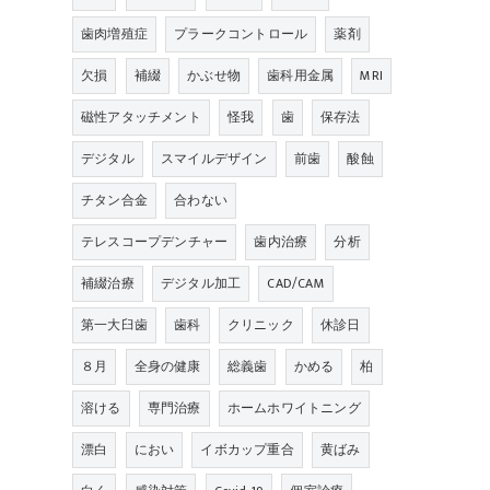
歯肉増殖症
プラークコントロール
薬剤
欠損
補綴
かぶせ物
歯科用金属
MRI
磁性アタッチメント
怪我
歯
保存法
デジタル
スマイルデザイン
前歯
酸蝕
チタン合金
合わない
テレスコープデンチャー
歯内治療
分析
補綴治療
デジタル加工
CAD/CAM
第一大臼歯
歯科
クリニック
休診日
８月
全身の健康
総義歯
かめる
柏
溶ける
専門治療
ホームホワイトニング
漂白
におい
イボカップ重合
黄ばみ