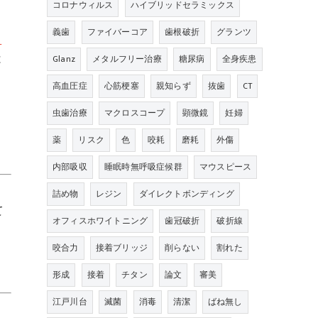
コロナウィルス
ハイブリッドセラミックス
義歯
ファイバーコア
歯根破折
グランツ
し
は
Glanz
メタルフリー治療
糖尿病
全身疾患
高血圧症
心筋梗塞
親知らず
抜歯
CT
虫歯治療
マクロスコープ
顕微鏡
妊婦
薬
リスク
色
咬耗
磨耗
外傷
内部吸収
睡眠時無呼吸症候群
マウスピース
詰め物
レジン
ダイレクトボンディング
て
オフィスホワイトニング
歯冠破折
破折線
く
咬合力
接着ブリッジ
削らない
割れた
形成
接着
チタン
論文
審美
江戸川台
滅菌
消毒
清潔
ばね無し