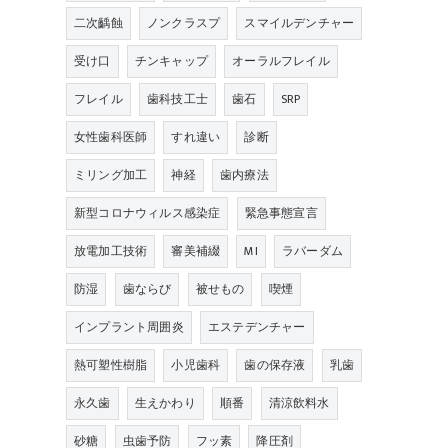
二次齲蝕
ノンクラスプ
スマイルデンチャー
受け口
チンキャップ
オーラルフレイル
フレイル
歯科技工士
歯石
SRP
女性歯科医師
すれ違い
診断
ミリング加工
神経
歯内療法
新型コロナウィルス感染症
緊急事態宣言
放電加工技術
審美補綴
MI
ラバーダム
防湿
歯ならび
被せもの
喫煙
インプラント周囲炎
エステデンチャー
熱可塑性樹脂
小児歯科
歯の保存液
乳歯
永久歯
生えかわり
順番
清涼飲料水
砂糖
虫歯予防
フッ素
降圧剤