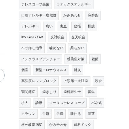
テレスコープ義歯
ラテックスアレルギー
口腔アレルギー症候群
かみあわせ
麻酔薬
アレルギー
痛い
出血
動揺
排膿
IPS e.max CAD
反対咬合
交叉咬合
ヘラ押し指導
噛めない
柔らかい
ノンクラスプデンチャー
感染症対策
殺菌
個室
新型コロナウィルス
肺炎
高強度レジンブロック
上顎第一大臼歯
咬合
顎関節症
歯ぎしり
歯科衛生士
募集
求人
診療
コーヌステレスコープ
バネ式
クラウン
舌癖
舌痛
腫れる
歯茎
根分岐部病変
かみ合わせ
歯科ドック