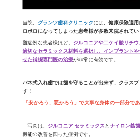
当院、
グランツ歯科クリニック
には、
健康保険適用
ロボロになってしまった患者様が多数来院されてい
難症例な患者様ほど、
ジルコニアや二ケイ酸リチウ
適切なセラミックス材料を選択し、インプラントや
せた補綴専門医の治療
が非常に有効です。
バネ式入れ歯では歯を守ることが出来ず、クラスプ
す！
「
安かろう、悪かろう」で大事な身体の一部分であ
写真は、
ジルコニア セラミックス
と
ナイロン義歯
機能の改善を図った症例です。