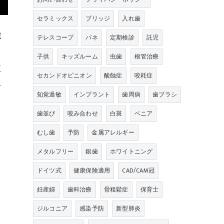
セラミックス
ブリッジ
入れ歯
ボ
テレスコープ
バネ
定期検診
託児
子供
キッズルーム
虫歯
根管治療
て
セカンドオピニオン
酸蝕症
咬耗症
さ
知覚過敏
インプラント
歯周病
歯ブラシ
歯並び
咬み合わせ
白斑
ベニア
ま
むし歯
予防
金属アレルギー
メタルフリー
銀歯
ホワイトニング
ドイツ式
健康保険適用
CAD/CAM冠
妊産婦
歯科治療
骨粗鬆症
保育士
嚼
ジルコニア
感染予防
新型肺炎