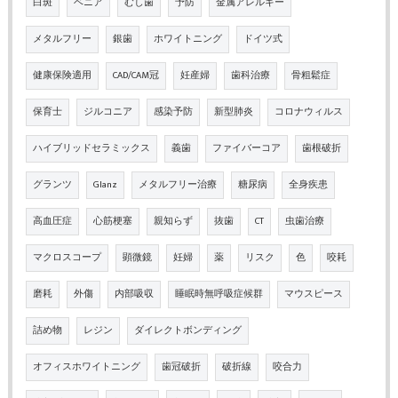
白斑
ベニア
むし歯
予防
金属アレルギー
メタルフリー
銀歯
ホワイトニング
ドイツ式
健康保険適用
CAD/CAM冠
妊産婦
歯科治療
骨粗鬆症
保育士
ジルコニア
感染予防
新型肺炎
コロナウィルス
ハイブリッドセラミックス
義歯
ファイバーコア
歯根破折
グランツ
Glanz
メタルフリー治療
糖尿病
全身疾患
高血圧症
心筋梗塞
親知らず
抜歯
CT
虫歯治療
マクロスコープ
顕微鏡
妊婦
薬
リスク
色
咬耗
磨耗
外傷
内部吸収
睡眠時無呼吸症候群
マウスピース
詰め物
レジン
ダイレクトボンディング
オフィスホワイトニング
歯冠破折
破折線
咬合力