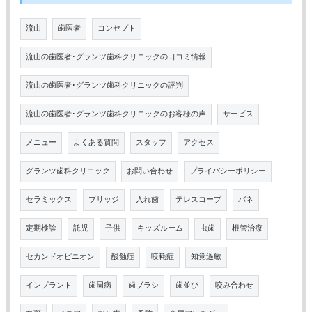
流山
歯医者
コンセプト
流山の歯医者･グランツ歯科クリニックの口コミ情報
流山の歯医者･グランツ歯科クリニックの評判
流山の歯医者･グランツ歯科クリニックのお客様の声
サービス
メニュー
よくある質問
スタッフ
アクセス
グランツ歯科クリニック
お問い合わせ
プライバシーポリシー
セラミックス
ブリッジ
入れ歯
テレスコープ
バネ
定期検診
託児
子供
キッズルーム
虫歯
根管治療
セカンドオピニオン
酸蝕症
咬耗症
知覚過敏
インプラント
歯周病
歯ブラシ
歯並び
咬み合わせ