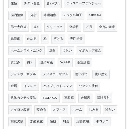
酸蝕
チタン合金
合わない
テレスコープデンチャー
歯内治療
分析
補綴治療
デジタル加工
CAD/CAM
第一大臼歯
歯科
クリニック
休診日
８月
全身の健康
総義歯
かめる
柏
溶ける
専門治療
ホームホワイトニング
漂白
におい
イボカップ重合
黄ばみ
白く
感染対策
Covid-19
個室診療
ディスポーザブル
ディスポーザブル
使い捨て
使い捨て
金属
インレー
ハイブリッドレジン
ワクチン接種
抗体カクテル療法
REGEN-COV
違和感
金属床
嘔吐反射
ナイロン義歯
咬める
オフィス
ホーム
しみる
冷たい
楔状欠損
加齢変化
値段
料金
治療費用
ボロボロ