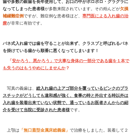
歯や多数の銀歯を長年使用して、お口の中がボロボロ・グラグラに
なってしまった患者様
が多数来院されています。その殆んどが
欠損
補綴難症例
ですが、難症例な患者様ほど、
専門医による入れ歯の治
療
が非常に有効です。
バネ式入れ歯では歯を守ることが出来ず、クラスプと呼ばれるバネ
を掛けている歯から順番に悪くなってしまいます！
「
安かろう、悪かろう」で大事な身体の一部分である歯を１本で
も失うのはもうやめにしませんか
？
写真の義歯は、
総入れ歯の上アゴ部分を覆っているピンクのプラ
スチックがどうしても違和感が強く、食事の時と外出する時以外は
入れ歯を装着出来ていない状態で、通っているお医者さんからの紹
介を受けて当院に受診された患者様
です。
上顎は
「無口蓋型金属床総義歯」
で治療をしました。装着して２