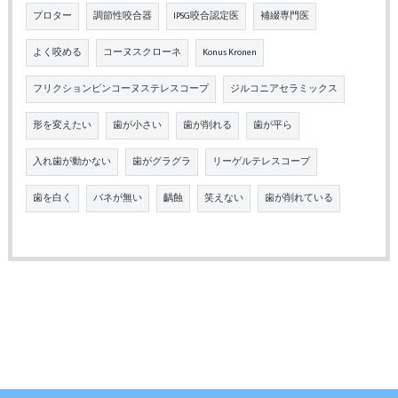
プロター
調節性咬合器
IPSG咬合認定医
補綴専門医
よく咬める
コーヌスクローネ
Konus Kronen
フリクションピンコーヌステレスコープ
ジルコニアセラミックス
形を変えたい
歯が小さい
歯が削れる
歯が平ら
入れ歯が動かない
歯がグラグラ
リーゲルテレスコープ
歯を白く
バネが無い
齲蝕
笑えない
歯が削れている