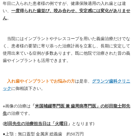
年目に入られた患者様の例ですが、健康保険適用の入れ歯とは違
い、
一度得られた歯並び、咬み合わせ、安定感には変化がありませ
ん
。
当院にはインプラントやテレスコープを用いた義歯治療だけでな
く、患者様の要望に寄り添った治療計画を立案し、長期に安定して
使用出来ている症例が多数あります。既に他院で治療された昔の義
歯やインプラントも活用できます。
入れ歯やインプラントでお悩みの方
は是非、
グランツ歯科クリニ
ック
に御相談下さい。
※画像の治療は
「
米国補綴専門医 兼 歯周病専門医」の杉田龍士郎先
生
の治療です。
(
杉田先生の治療担当日は「火曜日
」
となります)
●上顎：無口蓋型 金属床 総義歯 約50万円