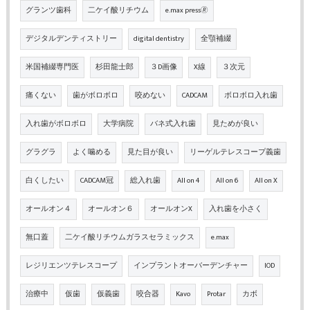
グランツ歯科
二ケイ酸リチウム
e.max press🄬
デジタルデンティストリー
digital dentistry
全顎補綴
米国補綴専門医
杉田龍士郎
３D画像
X線
３次元
痛くない
歯がボロボロ
咬めない
CADCAM
ボロボロ入れ歯
入れ歯がボロボロ
大学病院
バネ式入れ歯
見ためが良い
グラグラ
よく噛める
見た目が良い
リーゲルテレスコープ義歯
白くしたい
CADCAM冠
総入れ歯
All on 4
All on 6
All on X
オールオン４
オールオン６
オールオンX
入れ歯を小さく
無口蓋
二ケイ酸リチウムガラスセラミックス
e.max
レジリエンツテレスコープ
インプラントオーバーデンチャー
IOD
治療中
仮歯
仮義歯
咬合器
Kavo
Protar
カボ