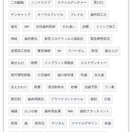
二次齲蝕
ノンクラスプ
スマイルデンチャー
受け口
チンキャップ
オーラルフレイル
フレイル
歯科技工士
歯石
SRP
女性歯科医師
すれ違い
診断
ミリング加工
神経
歯内療法
新型コロナウィルス感染症
緊急事態宣言
放電加工技術
審美補綴
MI
ラバーダム
防湿
歯ならび
被せもの
喫煙
インプラント周囲炎
エステデンチャー
熱可塑性樹脂
小児歯科
歯の保存液
乳歯
永久歯
生えかわり
順番
清涼飲料水
砂糖
虫歯予防
フッ素
降圧剤
歯肉増殖症
プラークコントロール
薬剤
欠損
補綴
かぶせ物
歯科用金属
MRI
磁性アタッチメント
怪我
歯
保存法
デジタル
スマイルデザイン
前歯