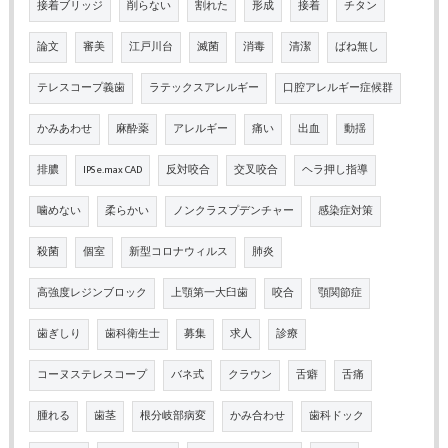
接着ブリッジ
削らない
割れた
形成
接着
チタン
論文
審美
江戸川台
滅菌
消毒
清潔
ばね無し
テレスコープ義歯
ラテックスアレルギー
口腔アレルギー症候群
かみあわせ
麻酔薬
アレルギー
痛い
出血
動揺
排膿
IPS e.max CAD
反対咬合
交叉咬合
ヘラ押し指導
噛めない
柔らかい
ノンクラスプデンチャー
感染症対策
殺菌
個室
新型コロナウィルス
肺炎
高強度レジンブロック
上顎第一大臼歯
咬合
顎関節症
歯ぎしり
歯科衛生士
募集
求人
診療
コーヌステレスコープ
バネ式
クラウン
舌癖
舌痛
腫れる
歯茎
根分岐部病変
かみ合わせ
歯科ドック