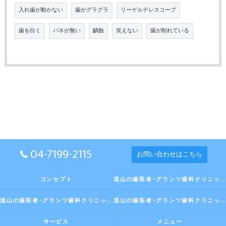
入れ歯が動かない
歯がグラグラ
リーゲルテレスコープ
歯を白く
バネが無い
齲蝕
笑えない
歯が削れている
04-7199-2115
お問い合わせはこちら
コンセプト
流山の歯医者･グランツ歯科クリニックの口コミ情報
流山の歯医者･グランツ歯科クリニックの評判
流山の歯医者･グランツ歯科クリニックのお客様の声
サービス
メニュー