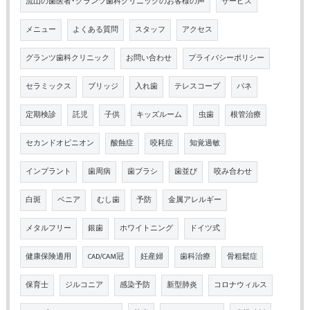
流山の歯医者･グランツ歯科クリニックのお客様の声
サービス
メニュー
よくある質問
スタッフ
アクセス
グランツ歯科クリニック
お問い合わせ
プライバシーポリシー
セラミックス
ブリッジ
入れ歯
テレスコープ
バネ
定期検診
託児
子供
キッズルーム
虫歯
根管治療
セカンドオピニオン
酸蝕症
咬耗症
知覚過敏
インプラント
歯周病
歯ブラシ
歯並び
咬み合わせ
白斑
ベニア
むし歯
予防
金属アレルギー
メタルフリー
銀歯
ホワイトニング
ドイツ式
健康保険適用
CAD/CAM冠
妊産婦
歯科治療
骨粗鬆症
保育士
ジルコニア
感染予防
新型肺炎
コロナウィルス