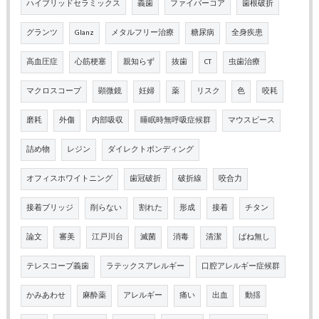
ハイブリッドセラミックス
義歯
ファイバーコア
歯根破折
グランツ
Glanz
メタルフリー治療
糖尿病
全身疾患
高血圧症
心筋梗塞
親知らず
抜歯
CT
虫歯治療
マクロスコープ
顕微鏡
妊婦
薬
リスク
色
咬耗
磨耗
外傷
内部吸収
睡眠時無呼吸症候群
マウスピース
詰め物
レジン
ダイレクトボンディング
オフィスホワイトニング
歯冠破折
破折線
咬合力
接着ブリッジ
削らない
割れた
形成
接着
チタン
論文
審美
江戸川台
滅菌
消毒
清潔
ばね無し
テレスコープ義歯
ラテックスアレルギー
口腔アレルギー症候群
かみあわせ
麻酔薬
アレルギー
痛い
出血
動揺