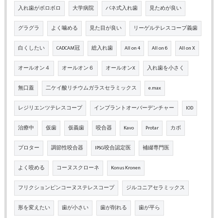
入れ歯がボロボロ
大学病院
バネ式入れ歯
見ためが良い
グラグラ
よく噛める
見た目が良い
リーゲルテレスコープ義歯
白くしたい
CADCAM冠
総入れ歯
All on 4
All on 6
All on X
オールオン４
オールオン６
オールオンX
入れ歯を小さく
無口蓋
二ケイ酸リチウムガラスセラミックス
e.max
レジリエンツテレスコープ
インプラントオーバーデンチャー
IOD
治療中
仮歯
仮義歯
咬合器
Kavo
Protar
カボ
プロター
調節性咬合器
IPSG咬合認定医
補綴専門医
よく咬める
コーヌスクローネ
Konus Kronen
フリクションピンコーヌステレスコープ
ジルコニアセラミックス
形を変えたい
歯が小さい
歯が削れる
歯が平ら