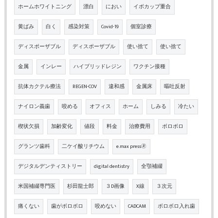
ホームホワイトニング
漂白
におい
イボカップ重合
黄ばみ
白く
感染対策
Covid-19
個室診療
ディスポーザブル
ディスポーザブル
使い捨て
使い捨て
金属
インレー
ハイブリッドレジン
ワクチン接種
抗体カクテル療法
REGEN-COV
違和感
金属床
嘔吐反射
ナイロン義歯
咬める
オフィス
ホーム
しみる
冷たい
楔状欠損
加齢変化
値段
料金
治療費用
ボロボロ
グランツ歯科
二ケイ酸リチウム
e.max press🄬
デジタルデンティストリー
digital dentistry
全顎補綴
米国補綴専門医
杉田龍士郎
３D画像
X線
３次元
痛くない
歯がボロボロ
咬めない
CADCAM
ボロボロ入れ歯