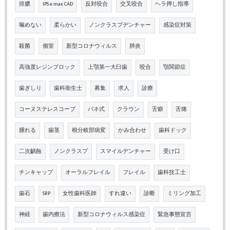
排膿
IPS e.max CAD
反対咬合
交叉咬合
ヘラ押し指導
噛めない
柔らかい
ノンクラスプデンチャー
感染症対策
殺菌
個室
新型コロナウィルス
肺炎
高強度レジンブロック
上顎第一大臼歯
咬合
顎関節症
歯ぎしり
歯科衛生士
募集
求人
診療
コーヌステレスコープ
バネ式
クラウン
舌癖
舌痛
腫れる
歯茎
根分岐部病変
かみ合わせ
歯科ドック
二次齲蝕
ノンクラスプ
スマイルデンチャー
受け口
チンキャップ
オーラルフレイル
フレイル
歯科技工士
歯石
SRP
女性歯科医師
すれ違い
診断
ミリング加工
神経
歯内療法
新型コロナウィルス感染症
緊急事態宣言