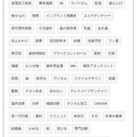
放電加工技術
審美補綴
MI
ラバーダム
防湿
歯ならび
被せもの
喫煙
インプラント周囲炎
エステデンチャー
熱可塑性樹脂
小児歯科
歯の保存液
乳歯
永久歯
生えかわり
順番
清涼飲料水
砂糖
虫歯予防
フッ素
降圧剤
歯肉増殖症
プラークコントロール
薬剤
欠損
補綴
かぶせ物
歯科用金属
MRI
磁性アタッチメント
怪我
歯
保存法
デジタル
スマイルデザイン
前歯
酸蝕
チタン合金
合わない
テレスコープデンチャー
歯内治療
分析
補綴治療
デジタル加工
CAD/CAM
第一大臼歯
歯科
クリニック
休診日
８月
全身の健康
総義歯
かめる
柏
溶ける
専門治療