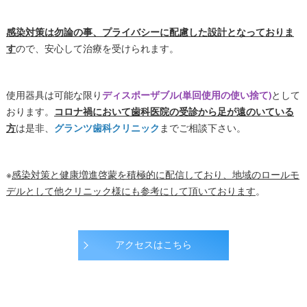
感染対策は勿論の事、プライバシーに配慮した設計となっておりま
す
ので、安心して治療を受けられます。
使用器具は可能な限り
ディスポーザブル(単回使用の使い捨て)
として
おります。
コロナ禍において歯科医院の受診から足が遠のいている
方
は是非、
グランツ歯科クリニック
までご相談下さい。
※
感染対策と健康増進啓蒙を積極的に配信しており、地域のロールモ
デルとして他クリニック様にも参考にして頂いております
。
アクセスはこちら