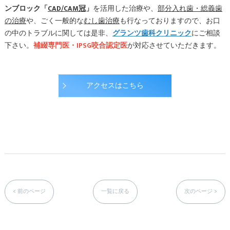
ンブロック「
CAD/CAM冠
」
を活用した治療や、
部分入れ歯・総義歯
の治療
や、ごく一般的な
むし歯治療
も行なっておりますので、お口
の中のトラブルに関しては是非、
グランツ歯科クリニック
にご相談
下さい。
補綴専門医・IPSG咬合認定医
が対応させていただきます。
アクセスはこちら
< 前のページ
一覧に戻る
次のページ >