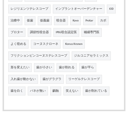
レジリエンツテレスコープ
インプラントオーバーデンチャー
IOD
治療中
仮歯
仮義歯
咬合器
Kavo
Protar
カボ
プロター
調節性咬合器
IPSG咬合認定医
補綴専門医
よく咬める
コーヌスクローネ
Konus Kronen
フリクションピンコーヌステレスコープ
ジルコニアセラミックス
形を変えたい
歯が小さい
歯が削れる
歯が平ら
入れ歯が動かない
歯がグラグラ
リーゲルテレスコープ
歯を白く
バネが無い
齲蝕
笑えない
歯が削れている