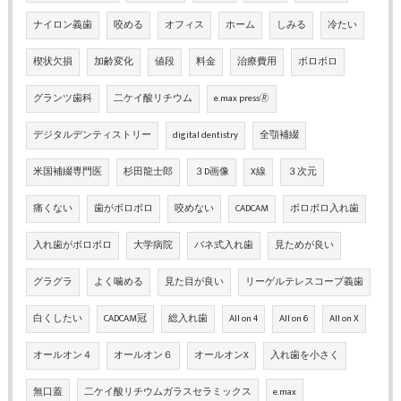
ナイロン義歯
咬める
オフィス
ホーム
しみる
冷たい
楔状欠損
加齢変化
値段
料金
治療費用
ボロボロ
グランツ歯科
二ケイ酸リチウム
e.max press🄬
デジタルデンティストリー
digital dentistry
全顎補綴
米国補綴専門医
杉田龍士郎
３D画像
X線
３次元
痛くない
歯がボロボロ
咬めない
CADCAM
ボロボロ入れ歯
入れ歯がボロボロ
大学病院
バネ式入れ歯
見ためが良い
グラグラ
よく噛める
見た目が良い
リーゲルテレスコープ義歯
白くしたい
CADCAM冠
総入れ歯
All on 4
All on 6
All on X
オールオン４
オールオン６
オールオンX
入れ歯を小さく
無口蓋
二ケイ酸リチウムガラスセラミックス
e.max