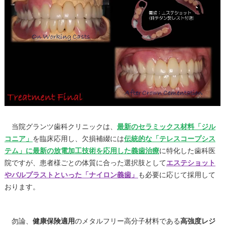
当院グランツ歯科クリニックは、
最新のセラミックス材料「ジル
コニア」
を臨床応用し、欠損補綴には
伝統的な「テレスコープシス
テム」に最新の放電加工技術を応用した義歯治療
に特化した歯科医
院ですが、患者様ごとの体質に合った選択肢として
エステショット
やバルプラストといった「ナイロン義歯」
も必要に応じて採用して
おります。
勿論、
健康保険適用
のメタルフリー高分子材料である
高強度レジ