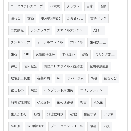
コーヌステレスコープ
バネ式
クラウン
舌癖
舌痛
腫れる
歯茎
根分岐部病変
かみ合わせ
歯科ドック
二次齲蝕
ノンクラスプ
スマイルデンチャー
受け口
チンキャップ
オーラルフレイル
フレイル
歯科技工士
歯石
SRP
女性歯科医師
すれ違い
診断
ミリング加工
神経
歯内療法
新型コロナウィルス感染症
緊急事態宣言
放電加工技術
審美補綴
MI
ラバーダム
防湿
歯ならび
被せもの
喫煙
インプラント周囲炎
エステデンチャー
熱可塑性樹脂
小児歯科
歯の保存液
乳歯
永久歯
生えかわり
順番
清涼飲料水
砂糖
虫歯予防
フッ素
降圧剤
歯肉増殖症
プラークコントロール
薬剤
欠損