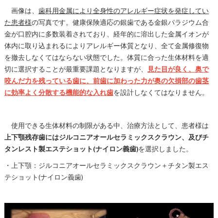
画像は、
歯科用金属により全身性のアレルギー症状を発症してい
た患者様
の写真です。健康保険適応の銀歯である金銀パラジウム合
金が口腔内に多数装着されており、経年的に溶出した金属イオンが
体内に取り込まれるによりアレルギー体質となり、全て金属修復物
を撤去しなくてはならない状態でした。体質に合った生体材料を適
切に選択することが最重要課題となりますが、
見た目が良く、奥で
咬んだ力を残っている歯に、前歯に加わった力が奥の欠損部の歯茎
に効率よく分散する機能的な入れ歯
を設計しなくてはなりません。
使用できる生体材料の制限がある中、治療方法として、患者様は
上下顎残存歯にはジルコニアオールセラミックスクラウン、及びチ
タンレスト製エステショット(ナイロン義歯)
を選択しました。
・上下顎：ジルコニアオールセラミックスクラウン＋チタン製エス
テショット(ナイロン義歯)