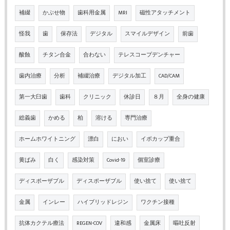
補綴
かぶせ物
歯科用金属
MRI
磁性アタッチメント
怪我
歯
保存法
デジタル
スマイルデザイン
前歯
酸蝕
チタン合金
合わない
テレスコープデンチャー
歯内治療
分析
補綴治療
デジタル加工
CAD/CAM
第一大臼歯
歯科
クリニック
休診日
８月
全身の健康
総義歯
かめる
柏
溶ける
専門治療
ホームホワイトニング
漂白
におい
イボカップ重合
黄ばみ
白く
感染対策
Covid-19
個室診療
ディスポーザブル
ディスポーザブル
使い捨て
使い捨て
金属
インレー
ハイブリッドレジン
ワクチン接種
抗体カクテル療法
REGEN-COV
違和感
金属床
嘔吐反射