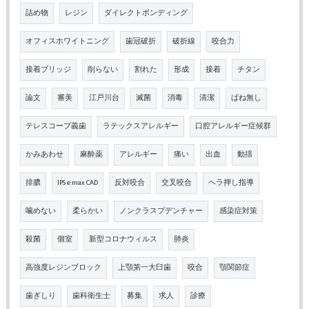
詰め物
レジン
ダイレクトボンディング
オフィスホワイトニング
歯冠破折
破折線
咬合力
接着ブリッジ
削らない
割れた
形成
接着
チタン
論文
審美
江戸川台
滅菌
消毒
清潔
ばね無し
テレスコープ義歯
ラテックスアレルギー
口腔アレルギー症候群
かみあわせ
麻酔薬
アレルギー
痛い
出血
動揺
排膿
IPS e.max CAD
反対咬合
交叉咬合
ヘラ押し指導
噛めない
柔らかい
ノンクラスプデンチャー
感染症対策
殺菌
個室
新型コロナウィルス
肺炎
高強度レジンブロック
上顎第一大臼歯
咬合
顎関節症
歯ぎしり
歯科衛生士
募集
求人
診療