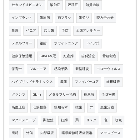
セカンドオピニオン
酸蝕症
咬耗症
知覚過敏
インプラント
歯周病
歯ブラシ
歯並び
咬み合わせ
白斑
ベニア
むし歯
予防
金属アレルギー
メタルフリー
銀歯
ホワイトニング
ドイツ式
健康保険適用
CAD/CAM冠
妊産婦
歯科治療
骨粗鬆症
保育士
ジルコニア
感染予防
新型肺炎
コロナウィルス
ハイブリッドセラミックス
義歯
ファイバーコア
歯根破折
グランツ
Glanz
メタルフリー治療
糖尿病
全身疾患
高血圧症
心筋梗塞
親知らず
抜歯
CT
虫歯治療
マクロスコープ
顕微鏡
妊婦
薬
リスク
色
咬耗
磨耗
外傷
内部吸収
睡眠時無呼吸症候群
マウスピース