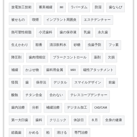
放電加工技術
審美補綴
MI
ラバーダム
防湿
歯ならび
被せもの
喫煙
インプラント周囲炎
エステデンチャー
熱可塑性樹脂
小児歯科
歯の保存液
乳歯
永久歯
生えかわり
順番
清涼飲料水
砂糖
虫歯予防
フッ素
降圧剤
歯肉増殖症
プラークコントロール
薬剤
欠損
補綴
かぶせ物
歯科用金属
MRI
磁性アタッチメント
怪我
歯
保存法
デジタル
スマイルデザイン
前歯
酸蝕
チタン合金
合わない
テレスコープデンチャー
歯内治療
分析
補綴治療
デジタル加工
CAD/CAM
第一大臼歯
歯科
クリニック
休診日
８月
全身の健康
総義歯
かめる
柏
溶ける
専門治療