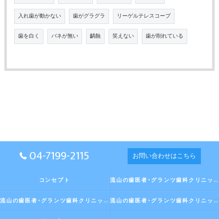
入れ歯が動かない
歯がグラグラ
リーゲルテレスコープ
歯を白く
バネが無い
齲蝕
笑えない
歯が削れている
04-7199-2115
お問い合わせはこちら
コンセプト
流山の歯医者･グランツ歯科クリニックの口コミ情報
流山の歯医者･グランツ歯科クリニックの評判
流山の歯医者･グランツ歯科クリニックのお客様の声