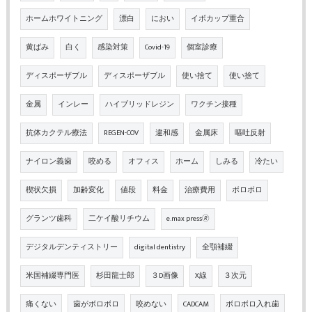
ホームホワイトニング
漂白
におい
イボカップ重合
黄ばみ
白く
感染対策
Covid-19
個室診療
ディスポーザブル
ディスポーザブル
使い捨て
使い捨て
金属
インレー
ハイブリッドレジン
ワクチン接種
抗体カクテル療法
REGEN-COV
違和感
金属床
嘔吐反射
ナイロン義歯
咬める
オフィス
ホーム
しみる
冷たい
楔状欠損
加齢変化
値段
料金
治療費用
ボロボロ
グランツ歯科
二ケイ酸リチウム
e.max press🄬
デジタルデンティストリー
digital dentistry
全顎補綴
米国補綴専門医
杉田龍士郎
３D画像
X線
３次元
痛くない
歯がボロボロ
咬めない
CADCAM
ボロボロ入れ歯