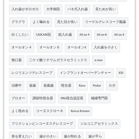
入れ歯がボロボロ
大学病院
バネ式入れ歯
見ためが良い
グラグラ
よく噛める
見た目が良い
リーゲルテレスコープ義歯
白くしたい
CADCAM冠
総入れ歯
All on 4
All on 6
All on X
オールオン４
オールオン６
オールオンX
入れ歯を小さく
無口蓋
二ケイ酸リチウムガラスセラミックス
e.max
レジリエンツテレスコープ
インプラントオーバーデンチャー
IOD
治療中
仮歯
仮義歯
咬合器
Kavo
Protar
カボ
プロター
調節性咬合器
IPSG咬合認定医
補綴専門医
よく咬める
コーヌスクローネ
Konus Kronen
フリクションピンコーヌステレスコープ
ジルコニアセラミックス
形を変えたい
歯が小さい
歯が削れる
歯が平ら