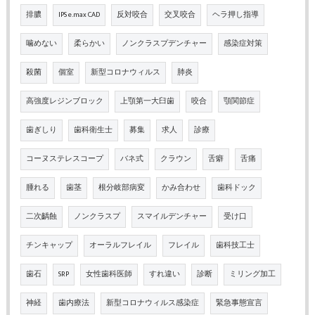
排膿
IPS e.max CAD
反対咬合
交叉咬合
ヘラ押し指導
噛めない
柔らかい
ノンクラスプデンチャー
感染症対策
殺菌
個室
新型コロナウィルス
肺炎
高強度レジンブロック
上顎第一大臼歯
咬合
顎関節症
歯ぎしり
歯科衛生士
募集
求人
診療
コーヌステレスコープ
バネ式
クラウン
舌癖
舌痛
腫れる
歯茎
根分岐部病変
かみ合わせ
歯科ドック
二次齲蝕
ノンクラスプ
スマイルデンチャー
受け口
チンキャップ
オーラルフレイル
フレイル
歯科技工士
歯石
SRP
女性歯科医師
すれ違い
診断
ミリング加工
神経
歯内療法
新型コロナウィルス感染症
緊急事態宣言