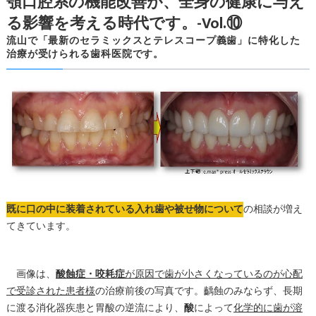
顎口腔系の機能改善が、全身の健康に与え
る影響を考える時代です。-Vol.⑩
流山で「最新のセラミックスとテレスコープ義歯」に特化した
治療が受けられる歯科医院です。
既に口の中に装着されている入れ歯や被せ物について
の相談が増え
てきています。
画像は、
酸蝕症・咬耗症
が原因で歯が小さくなっているのが心配
で受診された患者様
の治療前後の写真です。齲蝕のみならず、長期
に渡る消化器疾患と胃酸の逆流により、
酸
によって
化学的に歯が溶