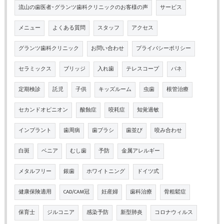
流山の歯医者･グランツ歯科クリニックのお客様の声
サービス
メニュー
よくある質問
スタッフ
アクセス
グランツ歯科クリニック
お問い合わせ
プライバシーポリシー
セラミックス
ブリッジ
入れ歯
テレスコープ
バネ
定期検診
託児
子供
キッズルーム
虫歯
根管治療
セカンドオピニオン
酸蝕症
咬耗症
知覚過敏
インプラント
歯周病
歯ブラシ
歯並び
咬み合わせ
白斑
ベニア
むし歯
予防
金属アレルギー
メタルフリー
銀歯
ホワイトニング
ドイツ式
健康保険適用
CAD/CAM冠
妊産婦
歯科治療
骨粗鬆症
保育士
ジルコニア
感染予防
新型肺炎
コロナウィルス