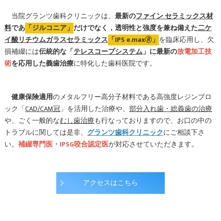
当院グランツ歯科クリニックは、
最新の
ファイン セラミックス材
料
であ
「ジルコニア」
だけでなく，透明性と強度を兼ね備えた
二ケ
イ酸リチウムガラスセラミックス
「IPS e.max🄬」
を臨床応用し、欠
損補綴には
伝統的な「
テレスコープシステム
」に最新の
放電加工技
術
を応用した義歯治療
に特化した歯科医院です。
健康保険適用
のメタルフリー高分子材料である高強度レジンブロ
ック「
CAD/CAM冠
」を活用した治療や、
部分入れ歯・総義歯の治療
や、ごく一般的な
むし歯治療
も行なっておりますので、お口の中の
トラブルに関しては是非、
グランツ歯科クリニック
にご相談下さ
い。
補綴専門医・IPSG咬合認定医
が対応させていただきます。
アクセスはこちら