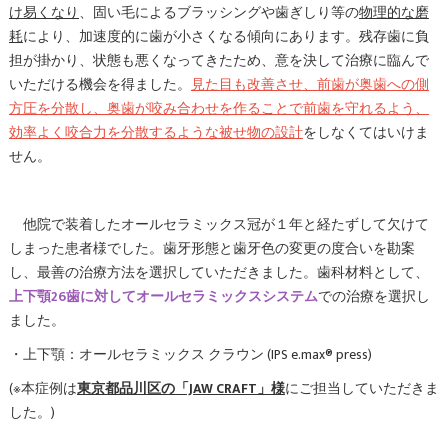
け易くなり
、固い毛によるブラッシングや歯ぎしり等の
物理的な磨
耗
により、加速度的に歯が小さくなる傾向にあります。残存歯に負
担が掛かり、状態も悪くなってきたため、意を決して治療に臨んで
いただける機会を得ました。
見た目も改善させ、前歯が奥歯への側
方圧を分散し、奥歯が咬み合わせを作ることで前歯を守れるよう、
効率よく咬合力を分散するような被せ物の設計
をしなくてはいけま
せん。
他院で装着したオールセラミックス冠が１年と経たずして欠けて
しまった患者様でした。歯牙形態と歯牙色の変更の度合いを勘案
し、最善の治療方法を選択していただきました。歯科材料として、
上下顎26歯に対してオールセラミックスシステム
での治療を選択し
ました。
・上下顎：オールセラミックス クラウン (IPS e.max® press)
(※本症例は
東京都品川区の「JAW CRAFT」様
にご担当していただきま
した。)