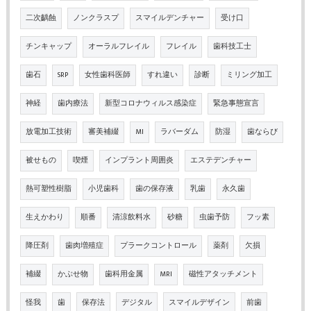
二次齲蝕
ノンクラスプ
スマイルデンチャー
受け口
チンキャップ
オーラルフレイル
フレイル
歯科技工士
歯石
SRP
女性歯科医師
すれ違い
診断
ミリング加工
神経
歯内療法
新型コロナウィルス感染症
緊急事態宣言
放電加工技術
審美補綴
MI
ラバーダム
防湿
歯ならび
被せもの
喫煙
インプラント周囲炎
エステデンチャー
熱可塑性樹脂
小児歯科
歯の保存液
乳歯
永久歯
生えかわり
順番
清涼飲料水
砂糖
虫歯予防
フッ素
降圧剤
歯肉増殖症
プラークコントロール
薬剤
欠損
補綴
かぶせ物
歯科用金属
MRI
磁性アタッチメント
怪我
歯
保存法
デジタル
スマイルデザイン
前歯