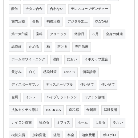
酸蝕
チタン合金
合わない
テレスコープデンチャー
歯内治療
分析
補綴治療
デジタル加工
CAD/CAM
第一大臼歯
歯科
クリニック
休診日
８月
全身の健康
総義歯
かめる
柏
溶ける
専門治療
ホームホワイトニング
漂白
におい
イボカップ重合
黄ばみ
白く
感染対策
Covid-19
個室診療
ディスポーザブル
ディスポーザブル
使い捨て
使い捨て
金属
インレー
ハイブリッドレジン
ワクチン接種
抗体カクテル療法
REGEN-COV
違和感
金属床
嘔吐反射
ナイロン義歯
咬める
オフィス
ホーム
しみる
冷たい
楔状欠損
加齢変化
値段
料金
治療費用
ボロボロ