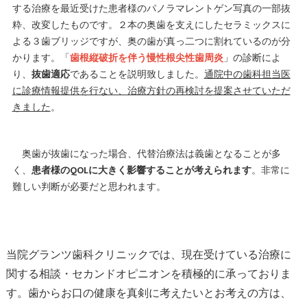
する治療を最近受けた患者様のパノラマレントゲン写真の一部抜
粋、改変したものです。２本の奥歯を支えにしたセラミックスに
よる３歯ブリッジですが、奥の歯が真っ二つに割れているのが分
かります。「
歯根縦破折を伴う慢性根尖性歯周炎
」の診断によ
り、
抜歯適応
であることを説明致しました。
通院中の歯科担当医
に診療情報提供を行ない、治療方針の再検討を提案させていただ
きました
。
奥歯が抜歯になった場合、代替治療法は義歯となることが多
く、
患者様のQOLに大きく影響することが考えられます
。非常に
難しい判断が必要だと思われます。
当院グランツ歯科クリニックでは、現在受けている治療に
関する相談・セカンドオピニオンを積極的に承っておりま
す。歯からお口の健康を真剣に考えたいとお考えの方は、