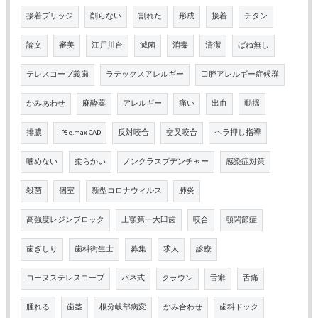
接着ブリッジ
削らない
割れた
形成
接着
チタン
論文
審美
江戸川台
滅菌
消毒
清潔
ばね無し
テレスコープ義歯
ラテックスアレルギー
口腔アレルギー症候群
かみあわせ
麻酔薬
アレルギー
痛い
出血
動揺
排膿
IPS e.max CAD
反対咬合
交叉咬合
ヘラ押し指導
噛めない
柔らかい
ノンクラスプデンチャー
感染症対策
殺菌
個室
新型コロナウィルス
肺炎
高強度レジンブロック
上顎第一大臼歯
咬合
顎関節症
歯ぎしり
歯科衛生士
募集
求人
診療
コーヌステレスコープ
バネ式
クラウン
舌癖
舌痛
腫れる
歯茎
根分岐部病変
かみ合わせ
歯科ドック