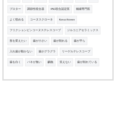
プロター
調節性咬合器
IPSG咬合認定医
補綴専門医
よく咬める
コーヌスクローネ
Konus Kronen
フリクションピンコーヌステレスコープ
ジルコニアセラミックス
形を変えたい
歯が小さい
歯が削れる
歯が平ら
入れ歯が動かない
歯がグラグラ
リーゲルテレスコープ
歯を白く
バネが無い
齲蝕
笑えない
歯が削れている