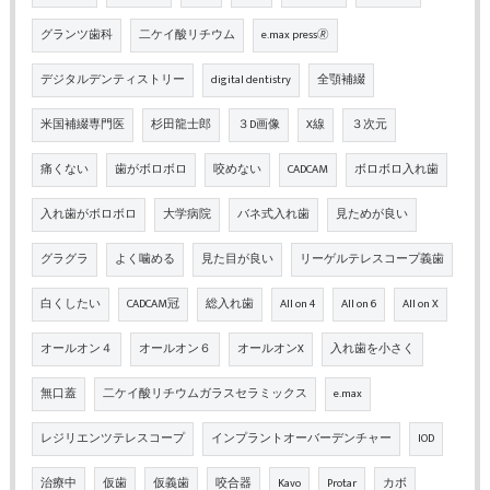
グランツ歯科
二ケイ酸リチウム
e.max press🄬
デジタルデンティストリー
digital dentistry
全顎補綴
米国補綴専門医
杉田龍士郎
３D画像
X線
３次元
痛くない
歯がボロボロ
咬めない
CADCAM
ボロボロ入れ歯
入れ歯がボロボロ
大学病院
バネ式入れ歯
見ためが良い
グラグラ
よく噛める
見た目が良い
リーゲルテレスコープ義歯
白くしたい
CADCAM冠
総入れ歯
All on 4
All on 6
All on X
オールオン４
オールオン６
オールオンX
入れ歯を小さく
無口蓋
二ケイ酸リチウムガラスセラミックス
e.max
レジリエンツテレスコープ
インプラントオーバーデンチャー
IOD
治療中
仮歯
仮義歯
咬合器
Kavo
Protar
カボ