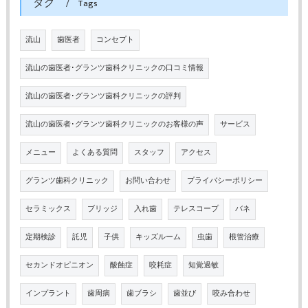
タグ
Tags
流山
歯医者
コンセプト
流山の歯医者･グランツ歯科クリニックの口コミ情報
流山の歯医者･グランツ歯科クリニックの評判
流山の歯医者･グランツ歯科クリニックのお客様の声
サービス
メニュー
よくある質問
スタッフ
アクセス
グランツ歯科クリニック
お問い合わせ
プライバシーポリシー
セラミックス
ブリッジ
入れ歯
テレスコープ
バネ
定期検診
託児
子供
キッズルーム
虫歯
根管治療
セカンドオピニオン
酸蝕症
咬耗症
知覚過敏
インプラント
歯周病
歯ブラシ
歯並び
咬み合わせ