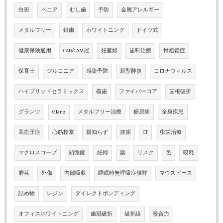
白斑
ベニア
むし歯
予防
金属アレルギー
メタルフリー
銀歯
ホワイトニング
ドイツ式
健康保険適用
CAD/CAM冠
妊産婦
歯科治療
骨粗鬆症
保育士
ジルコニア
感染予防
新型肺炎
コロナウィルス
ハイブリッドセラミックス
義歯
ファイバーコア
歯根破折
グランツ
Glanz
メタルフリー治療
糖尿病
全身疾患
高血圧症
心筋梗塞
親知らず
抜歯
CT
虫歯治療
マクロスコープ
顕微鏡
妊婦
薬
リスク
色
咬耗
磨耗
外傷
内部吸収
睡眠時無呼吸症候群
マウスピース
詰め物
レジン
ダイレクトボンディング
オフィスホワイトニング
歯冠破折
破折線
咬合力