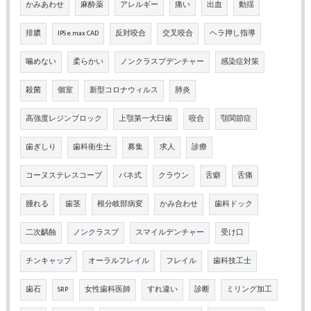
かみあわせ
麻酔薬
アレルギー
痛い
出血
動揺
排膿
IPS e.max CAD
反対咬合
交叉咬合
ヘラ押し指導
噛めない
柔らかい
ノンクラスプデンチャー
感染症対策
殺菌
個室
新型コロナウィルス
肺炎
高強度レジンブロック
上顎第一大臼歯
咬合
顎関節症
歯ぎしり
歯科衛生士
募集
求人
診療
コーヌステレスコープ
バネ式
クラウン
舌癖
舌痛
腫れる
歯茎
根分岐部病変
かみ合わせ
歯科ドック
二次齲蝕
ノンクラスプ
スマイルデンチャー
受け口
チンキャップ
オーラルフレイル
フレイル
歯科技工士
歯石
SRP
女性歯科医師
すれ違い
診断
ミリング加工