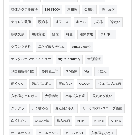
抗体カクテル療法
REGEN-COV
違和感
金属床
嘔吐反射
ナイロン義歯
咬める
オフィス
ホーム
しみる
冷たい
楔状欠損
加齢変化
値段
料金
治療費用
ボロボロ
グランツ歯科
二ケイ酸リチウム
e.max press🄬
デジタルデンティストリー
digital dentistry
全顎補綴
米国補綴専門医
杉田龍士郎
３D画像
X線
３次元
痛くない
歯がボロボロ
咬めない
CADCAM
ボロボロ入れ歯
入れ歯がボロボロ
大学病院
バネ式入れ歯
見ためが良い
グラグラ
よく噛める
見た目が良い
リーゲルテレスコープ義歯
白くしたい
CADCAM冠
総入れ歯
All on 4
All on 6
All on X
オールオン４
オールオン６
オールオンX
入れ歯を小さく