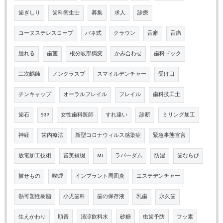
歯ぎしり
歯科衛生士
募集
求人
診療
コーヌステレスコープ
バネ式
クラウン
舌癖
舌痛
腫れる
歯茎
根分岐部病変
かみ合わせ
歯科ドック
二次齲蝕
ノンクラスプ
スマイルデンチャー
受け口
チンキャップ
オーラルフレイル
フレイル
歯科技工士
歯石
SRP
女性歯科医師
すれ違い
診断
ミリング加工
神経
歯内療法
新型コロナウィルス感染症
緊急事態宣言
放電加工技術
審美補綴
MI
ラバーダム
防湿
歯ならび
被せもの
喫煙
インプラント周囲炎
エステデンチャー
熱可塑性樹脂
小児歯科
歯の保存液
乳歯
永久歯
生えかわり
順番
清涼飲料水
砂糖
虫歯予防
フッ素