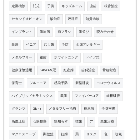
定期検診
託児
子供
キッズルーム
虫歯
根管治療
セカンドオピニオン
酸蝕症
咬耗症
知覚過敏
インプラント
歯周病
歯ブラシ
歯並び
咬み合わせ
白斑
ベニア
むし歯
予防
金属アレルギー
メタルフリー
銀歯
ホワイトニング
ドイツ式
健康保険適用
CAD/CAM冠
妊産婦
歯科治療
骨粗鬆症
保育士
ジルコニア
感染予防
新型肺炎
コロナウィルス
ハイブリッドセラミックス
義歯
ファイバーコア
歯根破折
グランツ
Glanz
メタルフリー治療
糖尿病
全身疾患
高血圧症
心筋梗塞
親知らず
抜歯
CT
虫歯治療
マクロスコープ
顕微鏡
妊婦
薬
リスク
色
咬耗