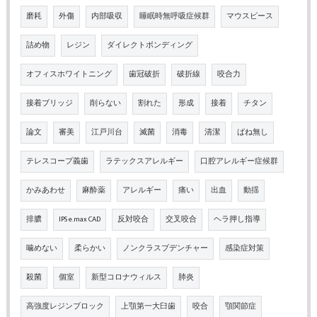
磨耗
外傷
内部吸収
睡眠時無呼吸症候群
マウスピース
詰め物
レジン
ダイレクトボンディング
オフィスホワイトニング
歯冠破折
破折線
咬合力
接着ブリッジ
削らない
割れた
形成
接着
チタン
論文
審美
江戸川台
滅菌
消毒
清潔
ばね無し
テレスコープ義歯
ラテックスアレルギー
口腔アレルギー症候群
かみあわせ
麻酔薬
アレルギー
痛い
出血
動揺
排膿
IPS e.max CAD
反対咬合
交叉咬合
ヘラ押し指導
噛めない
柔らかい
ノンクラスプデンチャー
感染症対策
殺菌
個室
新型コロナウィルス
肺炎
高強度レジンブロック
上顎第一大臼歯
咬合
顎関節症