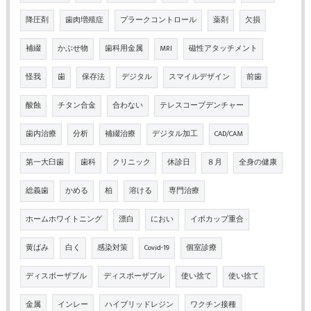
降圧剤
歯肉増殖症
プラークコントロール
薬剤
欠損
補綴
かぶせ物
歯科用金属
MRI
磁性アタッチメント
怪我
歯
保存法
デジタル
スマイルデザイン
前歯
酸蝕
チタン合金
合わない
テレスコープデンチャー
歯内治療
分析
補綴治療
デジタル加工
CAD/CAM
第一大臼歯
歯科
クリニック
休診日
８月
全身の健康
総義歯
かめる
柏
溶ける
専門治療
ホームホワイトニング
漂白
におい
イボカップ重合
黄ばみ
白く
感染対策
Covid-19
個室診療
ディスポーザブル
ディスポーザブル
使い捨て
使い捨て
金属
インレー
ハイブリッドレジン
ワクチン接種