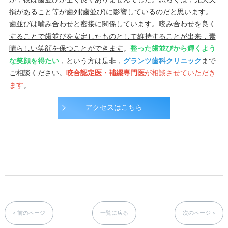
が，彼は歯並びが全く良くありませんでした。恐らくは，先天欠
損があること等が歯列(歯並び)に影響しているのだと思います。
歯並びは噛み合わせと密接に関係しています。咬み合わせを良く
することで歯並びを安定したものとして維持することが出来，素
晴らしい笑顔を保つことができます
。
整った歯並びから輝くよう
な笑顔を得たい
，という方は是非，
グランツ歯科クリニック
まで
ご相談ください。
咬合認定医・補綴専門医
が相談させていただき
ます
。
アクセスはこちら
< 前のページ
一覧に戻る
次のページ >