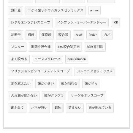
無口蓋
二ケイ酸リチウムガラスセラミックス
e.max
レジリエンツテレスコープ
インプラントオーバーデンチャー
IOD
治療中
仮歯
仮義歯
咬合器
Kavo
Protar
カボ
プロター
調節性咬合器
IPSG咬合認定医
補綴専門医
よく咬める
コーヌスクローネ
Konus Kronen
フリクションピンコーヌステレスコープ
ジルコニアセラミックス
形を変えたい
歯が小さい
歯が削れる
歯が平ら
入れ歯が動かない
歯がグラグラ
リーゲルテレスコープ
歯を白く
バネが無い
齲蝕
笑えない
歯が削れている