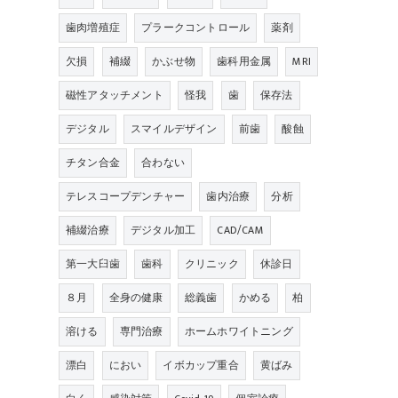
歯肉増殖症
プラークコントロール
薬剤
欠損
補綴
かぶせ物
歯科用金属
MRI
磁性アタッチメント
怪我
歯
保存法
デジタル
スマイルデザイン
前歯
酸蝕
チタン合金
合わない
テレスコープデンチャー
歯内治療
分析
補綴治療
デジタル加工
CAD/CAM
第一大臼歯
歯科
クリニック
休診日
８月
全身の健康
総義歯
かめる
柏
溶ける
専門治療
ホームホワイトニング
漂白
におい
イボカップ重合
黄ばみ