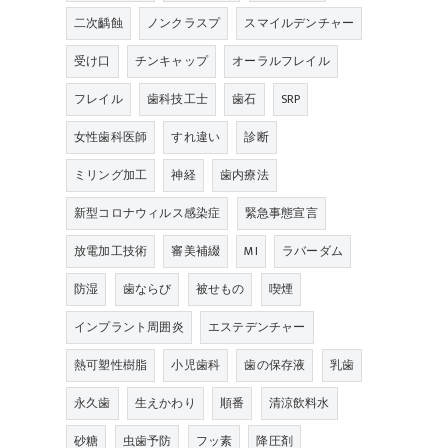
二次齲蝕
ノンクラスプ
スマイルデンチャー
受け口
チンキャップ
オーラルフレイル
フレイル
歯科技工士
歯石
SRP
女性歯科医師
すれ違い
診断
ミリング加工
神経
歯内療法
新型コロナウィルス感染症
緊急事態宣言
放電加工技術
審美補綴
MI
ラバーダム
防湿
歯ならび
被せもの
喫煙
インプラント周囲炎
エステデンチャー
熱可塑性樹脂
小児歯科
歯の保存液
乳歯
永久歯
生えかわり
順番
清涼飲料水
砂糖
虫歯予防
フッ素
降圧剤