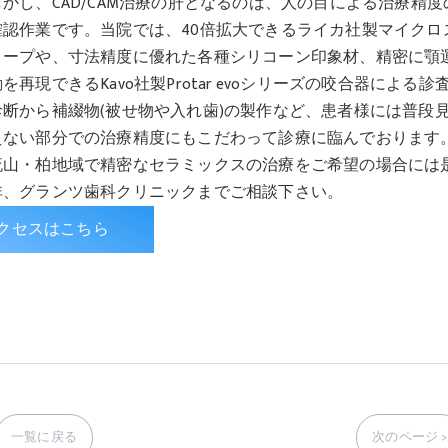
しかし、CAD/CAM治療の肝となるのは、人の目による治療精度
確認作業です。当院では、40倍拡大できるライカ社製マイクロ
コープや、寸法精度に優れた各種シリコーン印象材、精密に顎
を再現できるKavo社製Protar evoシリーズの咬合器による診
診断から補綴物(被せ物や入れ歯)の製作など、患者様には普段
えない部分での治療精度にもこだわって診療に臨んでおります
流山・柏地域で精密なセラミックスの治療をご希望の場合には
非、グランツ歯科クリニックまでご相談下さい。
クセスはこちら
一覧に戻る
次のページ >