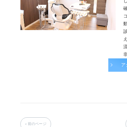
動
ア
< 前のページ