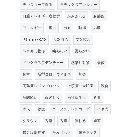
テレスコープ義歯
ラテックスアレルギー
口腔アレルギー症候群
かみあわせ
麻酔薬
アレルギー
痛い
出血
動揺
排膿
IPS e.max CAD
反対咬合
交叉咬合
ヘラ押し指導
噛めない
柔らかい
ノンクラスプデンチャー
感染症対策
殺菌
個室
新型コロナウィルス
肺炎
高強度レジンブロック
上顎第一大臼歯
咬合
顎関節症
歯ぎしり
歯科衛生士
募集
求人
診療
コーヌステレスコープ
バネ式
クラウン
舌癖
舌痛
腫れる
歯茎
根分岐部病変
かみ合わせ
歯科ドック