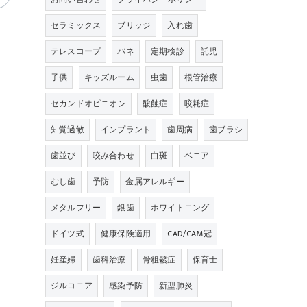
セラミックス
ブリッジ
入れ歯
テレスコープ
バネ
定期検診
託児
子供
キッズルーム
虫歯
根管治療
セカンドオピニオン
酸蝕症
咬耗症
知覚過敏
インプラント
歯周病
歯ブラシ
歯並び
咬み合わせ
白斑
ベニア
むし歯
予防
金属アレルギー
メタルフリー
銀歯
ホワイトニング
ドイツ式
健康保険適用
CAD/CAM冠
妊産婦
歯科治療
骨粗鬆症
保育士
ジルコニア
感染予防
新型肺炎