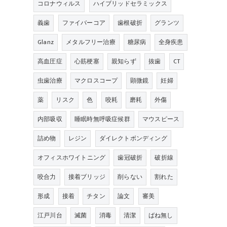
コロナウィルス
ハイブリッドセラミックス
義歯
ファイバーコア
歯根破折
グランツ
Glanz
メタルフリー治療
糖尿病
全身疾患
高血圧症
心筋梗塞
親知らず
抜歯
CT
虫歯治療
マクロスコープ
顕微鏡
妊婦
薬
リスク
色
咬耗
磨耗
外傷
内部吸収
睡眠時無呼吸症候群
マウスピース
詰め物
レジン
ダイレクトボンディング
オフィスホワイトニング
歯冠破折
破折線
咬合力
接着ブリッジ
削らない
割れた
形成
接着
チタン
論文
審美
江戸川台
滅菌
消毒
清潔
ばね無し